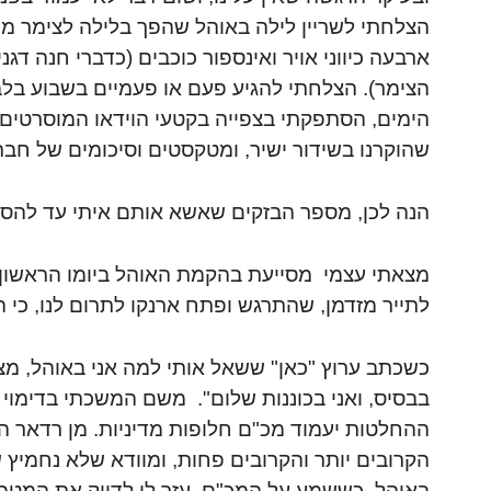
הצלחתי לשריין לילה באוהל שהפך בלילה לצימר מ
ארבעה כיווני אויר ואינספור כוכבים (כדברי חנה דגני
הצימר). הצלחתי להגיע פעם או פעמיים בשבוע בלב
הימים, הסתפקתי בצפייה בקטעי הוידאו המוסרטים,
שהוקרנו בשידור ישיר, ומטקסטים וסיכומים של חבר
הנה לכן, מספר הבזקים שאשא אותם איתי עד להסכ
מצאתי עצמי מסייעת בהקמת האוהל ביומו הראשון, 
לתייר מזדמן, שהתרגש ופתח ארנקו לתרום לנו, כי הו
כשכתב ערוץ "כאן" ששאל אותי למה אני באוהל, מצא
בבסיס, ואני בכוננות שלום". משם המשכתי בדימוי
ההחלטות יעמוד מכ"ם חלופות מדיניות. מן רדאר ה
הקרובים יותר והקרובים פחות, ומוודא שלא נחמיץ 
באוהל, כששמע על המכ"ם, עזר לי לדייק את המטפו