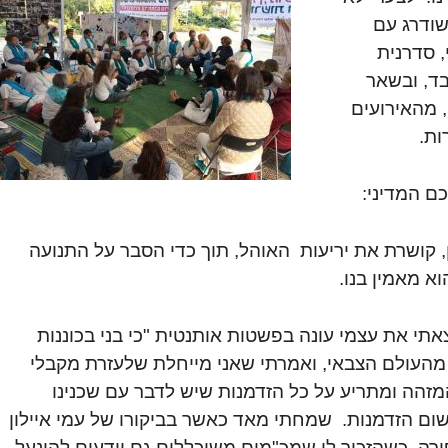
שודרג עם
, סדרנית
ד, ובשאר
 מהאירועים
ות.
ם המדיני:
קושרת את יריעות האוהל, תוך כדי הסבר על התנועה
א מאמין בנו.
תי את עצמי עונה בפשטות אותנטית "כי בני בכוננות
 מהעולם הצבאי, ואמרתי שאני מייחלת שלעזרת מקבלי
מזהה ומתריע על כל הזדמנות שיש לדבר עם שכנינו
שום הזדמנות. שמחתי מאד כאשר בביקורו של עמי איילון
רה, כשהזכיר לי שמכ"מים משוכללים גם יודעים להינעל