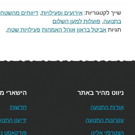
שייך לקטגוריות:
אירועים ופעילויות
,
דיווחים מהשטח
,
בתנועה
,
פועלות למען השלום
תגיות
אביטל בראון
אוהל האמהות
פעילויות שטח
,
ניווט מהיר באתר
הישארי מ
אודות התנועה
חדשות
עקרונות התנועה
ידיעון התנו
הצטרפ/י אלינו
פודקאסט נש