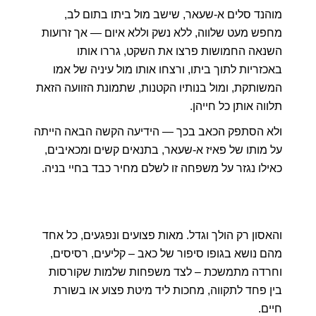
מוהנד סלים א-שעאר, שישב מול ביתו בתום לב, 
מחפש מעט שלווה, ללא נשק וללא איום — אך זרועות 
השנאה החמושות פרצו את השקט, גררו אותו 
באכזריות לתוך ביתו, ורצחו אותו מול עיניה של אמו 
המשותקת, ומול בנותיו הקטנות, שתמונת הזוועה הזאת 
תלווה אותן כל חייהן.
ולא הסתפק הכאב בכך — הידיעה הקשה הבאה הייתה 
על מותו של פאיז א-שעאר, בתנאים קשים ומכאיבים, 
כאילו נגזר על משפחה זו לשלם מחיר כבד בחיי בניה.
והאסון רק הולך וגדל. מאות פצועים ונפגעים, כל אחד 
מהם נושא בגופו סיפור של כאב – קליעים, רסיסים, 
וחרדה מתמשכת – לצד משפחות שלמות שקורסות 
בין פחד לתקווה, מחכות ליד מיטת פצוע או בשורת 
חיים.