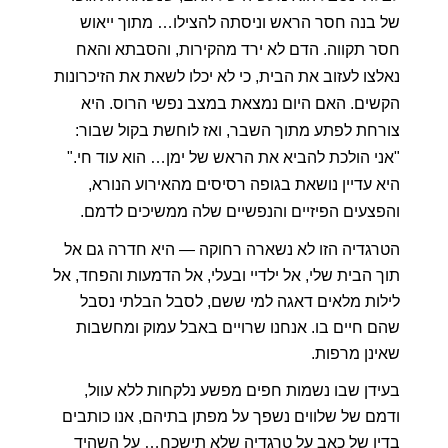
של בנה חסר הראש וניסתה להצילו… מתוך ייאוש 
חסר תקווה. הדם לא ירד מהקירות, והסבתא והאח 
נאלצו לעזוב את הבית, כי לא יכלו לשאת את הזיכרונות 
הקשים. האם היום נמצאת במצב נפשי הרוס. היא 
צורחת לפתע מתוך השבר, ואז לוחשת בקול שבור: 
"אני הולכת להביא את הראש של ימן… הוא עוד חי." 
היא עדיין נושאת בגופה רסיסים מהאירוע הנורא, 
והפצעים הפיזיים והנפשיים שלה ממשיכים לדמם.
הטרגדיה הזו לא נשארה רחוקה — היא חדרה גם אל 
תוך הבית שלי, אל ילדיי ובעלי, אל הדמעות והפחד, אל 
לילות מלאים דאגה למי ששם, לסבל הבלתי נסבל 
שהם חיים בו. אנחנו שרויים באבל עמוק ומחשבות 
שאינן מרפות.
בעידן שבו נשמות חפים מפשע נלקחות ללא עוול, 
ודמם של שלווים נשפך על מפתן בתיהם, אנו כותבים 
בדיו של כאב על טרגדיה שלא תישכח… על השהיד 