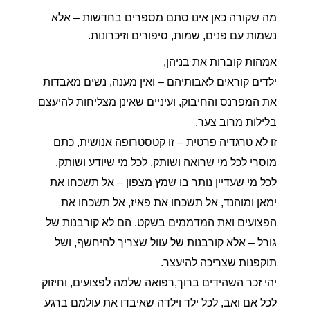
מה שקורה כאן אינו סתם מספרים בחדשות – אלא 
נשמות עם פנים, שמות, סיפורים וזיכרונות.
אמהות קוברות את בניהן,
ילדים קוראים לאבותיהם – ואין מענה, נשים מאבדות
את המפרנס והחיבוק, ועיניים שאינן מצליחות להיעצם
בלילות מרוב צער.
זו לא טרגדיה פרטית – זו קטסטרופה אנושית, כתם
מוסרי לכל מי שרואה ושותק, לכל מי שיודע ושותק.
לכל מי שעדיין נותר בו שמץ מצפון – אל תשכחו את
ימאן ומוהנד, אל תשכחו את פאיז, אל תשכחו את
הפצועים ואת המדממים בשקט. הם לא קורבנות של
גורל – אלא קורבנות של עוול שצריך להיחשף, ושל
תוקפנות שצריכה להיעצר.
יהי זכר השהידים ברוך,רפואה שלמה לפצועים, וחיזוק
לכל אם ואב, לכל ילד וילדה שאיבדו את עולמם ברגע