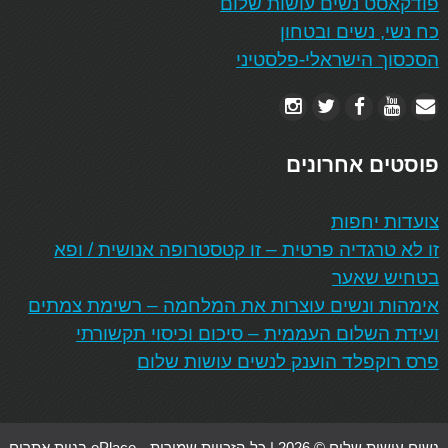
פודקאסט נשים עושות שלום
כח נשי, נשים ובטחון
הסכסוך הישראלי-פלסטיני
פוסטים אחרונים
צועדות יחפות
זו לא טרגדיה פרטית – זו קטסטרופה אנושית / ופא
בטחיש שאער
אימהות ונשים עוצרות את המלחמה – רשימת צמתים
ועידת השלום העממית – סיכום וכיסוי תקשורתי
פרס רוקפלד הוענק לנשים עושות שלום
נשים עושות שלום © 2026 | כל הזכויות שמורות
ePlace בניית אתרים