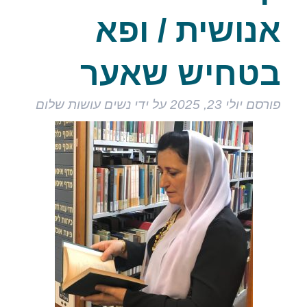
אנושית / ופא
בטחיש שאער
פורסם
יולי 23, 2025
על ידי
נשים עושות שלום