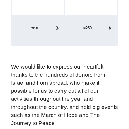
הקליקו כאן
הקליקו כאן
הנני מאשר/ת כי
הנני מאשר/ת כי
קראתי ואני מסכים/ה
קראתי ואני מסכים/ה
₪250
אחר
לתנאי השימוש
לתנאי השימוש
באתר
באתר
הנני מאשר/ת כי
הנני מאשר/ת כי
קראתי ואני מסכים/ה
קראתי ואני מסכים/ה
לדף
לדף
לתנאי השימוש
לתנאי השימוש
התרומה
התרומה
We would like to express our heartfelt
באתר
באתר
הקליקו כאן
הקליקו כאן
thanks to the hundreds of donors from
Israel and from abroad, who make it
לדף
לדף
possible for us to carry out all of our
התרומה
התרומה
activities throughout the year and
הקליקו כאן
הקליקו כאן
throughout the country, and hold big events
such as the March of Hope and The
Journey to Peace