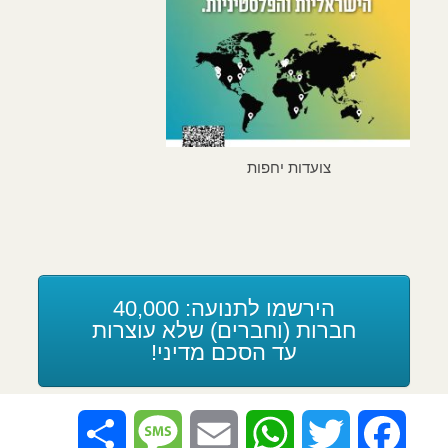
ה
צועדות יחפות
הירשמו לתנועה: 40,000
חברות (וחברים) שלא עוצרות
עד הסכם מדיני!
Share
Message
Email
WhatsApp
Twitter
Facebook