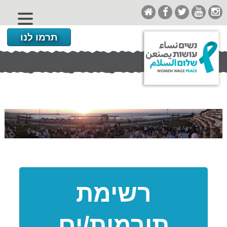
תרמו לנו
רשימת
תורמות/ים