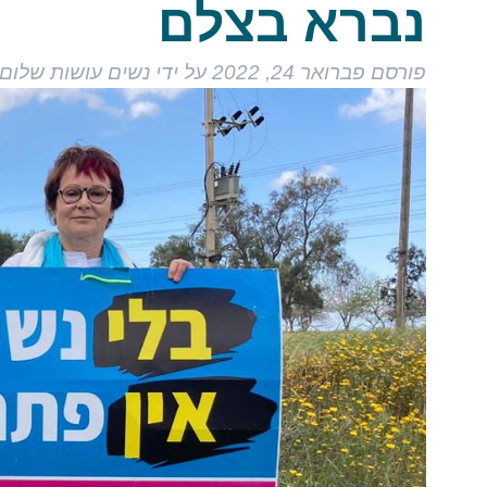
נברא בצלם
פורסם
פברואר 24, 2022
על ידי
נשים עושות שלום