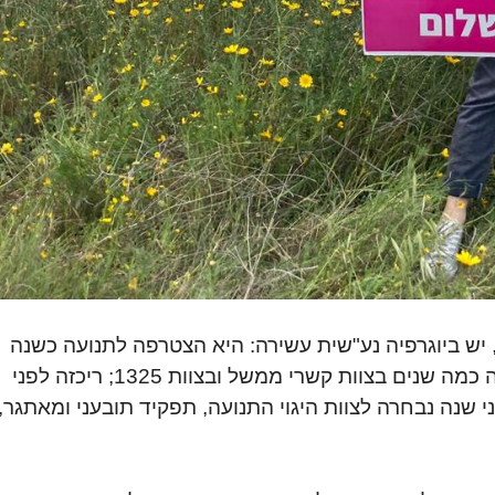
 יש ביוגרפיה נע"שית עשירה: היא הצטרפה לתנועה כשנה
לאחר הקמתה; הייתה רכזת שטח בשוהם; השתתפה כמה שנים בצוות קשרי ממשל ובצוות 1325; ריכזה לפני
י שנה נבחרה לצוות היגוי התנועה, תפקיד תובעני ומאתגר,