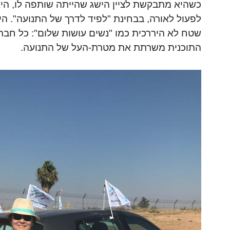
כשהיא מתבקשת לציין הישג שהייתה שותפה לו, היא
לפעול לאורה, בבחינת "לפיד לדרך של התנועה". ה
שטח לא היררכית כמו "נשים עושות שלום": כל חברה
התוכנית משרתת את מטרת-העל של התנועה.