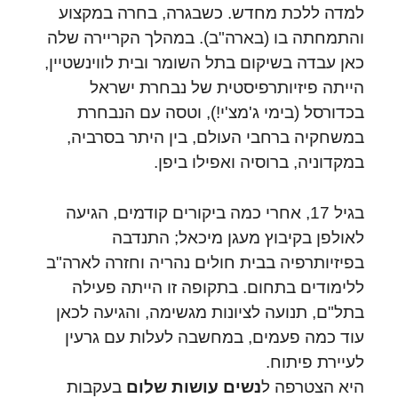
למדה ללכת מחדש. כשבגרה, בחרה במקצוע
והתמחתה בו (בארה"ב). במהלך הקריירה שלה
כאן עבדה בשיקום בתל השומר ובית לווינשטיין,
הייתה פיזיותרפיסטית של נבחרת ישראל
בכדורסל (בימי ג'מצ'י!), וטסה עם הנבחרת
במשחקיה ברחבי העולם, בין היתר בסרביה,
במקדוניה, ברוסיה ואפילו ביפן.
בגיל 17, אחרי כמה ביקורים קודמים, הגיעה
לאולפן בקיבוץ מעגן מיכאל; התנדבה
בפיזיותרפיה בבית חולים נהריה וחזרה לארה"ב
ללימודים בתחום. בתקופה זו הייתה פעילה
בתל"ם, תנועה לציונות מגשימה, והגיעה לכאן
עוד כמה פעמים, במחשבה לעלות עם גרעין
לעיירת פיתוח.
היא הצטרפה ל
נשים עושות שלום
בעקבות