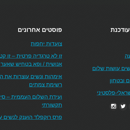
עודכנת
פוסטים אחרונים
צועדות יחפות
עה
זו לא טרגדיה פרטית – זו ק
אנושית / ופא בטחיש שאער
ים עושות שלום
אימהות ונשים עוצרות את 
ם ובטחון
רשימת צמתים
ראלי-פלסטיני
ועידת השלום העממית – סיכו
תקשורתי
פרס רוקפלד הוענק לנשים ע