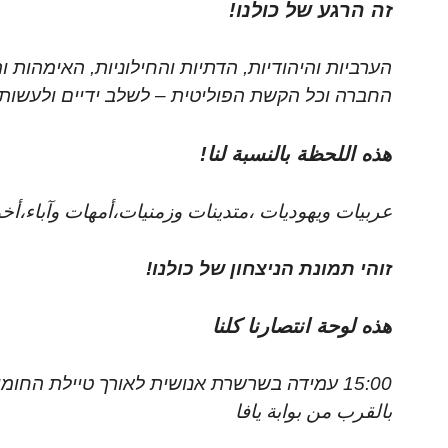
זה הרגע של כולנו!
הערביות והיהודיות, הדתיות והחילוניות, האימהות 
החברה וכל הקשת הפוליטית – לשלב ידיים ולעשות
هذه اللحظة بالنسبة لنا!
عربيات ويهوديات ،متدينات وزمنيات،أمهات وآباء،أخو
זוהי תמונת הניצחון של כולנו!
هذه لوحة انتصارنا كلنا
15:00 עמידה בשרשרת אנושית לאורך טיילת החומ
بالقرب من بوابة يافا