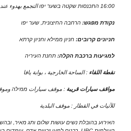
16:00 התכנסות שקטה בשער יפו التجمع بهدوء عند بوابة يافا
נקודת מפגש:
הרחבה החיצונית, שער יפו
חניונים קרובים:
חניון ממילא וחניון קרתא
למגיעות ברכבת הקלה:
תחנת העיריה
نقطة اللقاء
: الساحة الخارجية ، بوابة يافا
مواقف سيارات قريبة
: موقف سيارات ממילה وموق
للآتيات في القطار : موقف البلدية
האירוע בהובלת נשים עושות שלום ותג מאיר, ובה
העולמית UPC, רבנים למען זכויות אדם, עו