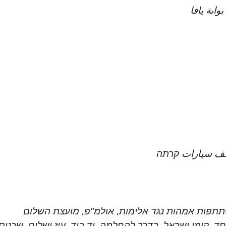
ف سيارات קרתה
שתתפות אמהות נגד אלימות, אולמ"פ, מועצת השלום
מדים ביחד, קומי ישראל, בדרך להחלמה, יד ביד, עוז ושלום, שכנים