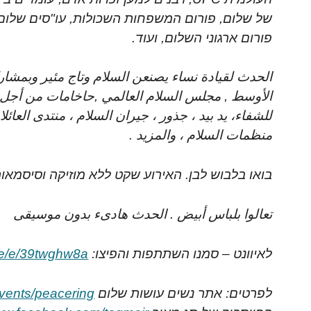
של שלום, פורום המשפחות השכולות, עו"סים שלום
פורום ארגוני השלום, ועוד.
الحدث لقيادة نساء يصنعن السلام وتاج مئير وبمشا
الأوسط , مجلس السلام العالمي ,حاخامات من أجل 
للشفاء، يد بيد ، جذور ، جيران السلام ، منتدى العائ
منظمات السلام ، والمزيد .
בואו בלבוש לבן. האירוע שקט ללא מוזיקה וסיסמאות
تعالوا بلباس أبيض . الحدث هادىء بدون موسيقى
לאיוונט – סמנו השתתפות והפיצו:
.me/e/39twghw8a
לפרטים: אתר נשים עושות שלום
vents/peacering