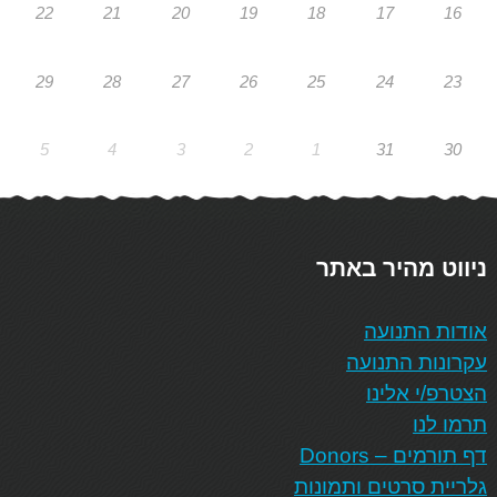
22
21
20
19
18
17
16
29
28
27
26
25
24
23
5
4
3
2
1
31
30
ניווט מהיר באתר
אודות התנועה
עקרונות התנועה
הצטרפ/י אלינו
תרמו לנו
דף תורמים – Donors
גלריית סרטים ותמונות