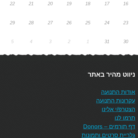
22
21
20
19
18
17
16
29
28
27
26
25
24
23
5
4
3
2
1
31
30
ניווט מהיר באתר
אודות התנועה
עקרונות התנועה
הצטרפ/י אלינו
תרמו לנו
דף תורמים – Donors
גלריית סרטים ותמונות