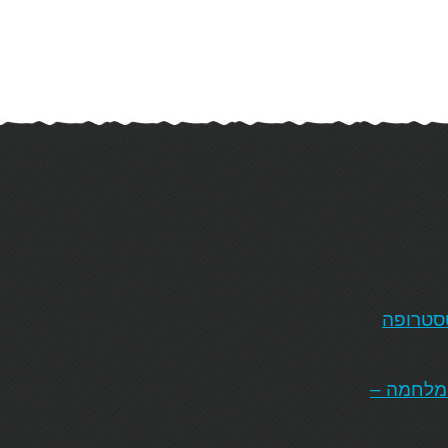
טסטרופה
המלחמה –