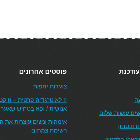
עודכנת
פוסטים אחרונים
צועדות יחפות
עה
זו לא טרגדיה פרטית – זו ק
אנושית / ופא בטחיש שאער
ים עושות שלום
אימהות ונשים עוצרות את 
ם ובטחון
רשימת צמתים
ראלי-פלסטיני