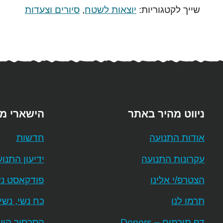
שייך לקטגוריות:
יוצאות לשטח
,
סיורים וצעדות
ניווט מהיר באתר
הישארי מ
אודות התנועה
חדשות
עקרונות התנועה
ידיעון התנו
הצטרפ/י אלינו
פודקאסט נש
תרמו לנו
כח נשי, נשי
דף תורמים – Donors
הסכסוך היש