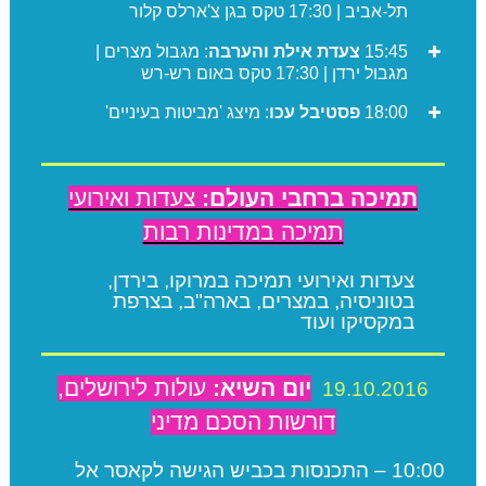
תל-אביב | 17:30 טקס בגן צ'ארלס קלור
15:45
צעדת אילת והערבה
: מגבול מצרים |
מגבול ירדן | 17:30 טקס באום רש-רש
18:00
פסטיבל עכו
: מיצג 'מביטות בעיניים'
תמיכה ברחבי העולם:
צעדות ואירועי
תמיכה במדינות רבות
צעדות ואירועי תמיכה במרוקו, בירדן,
בטוניסיה, במצרים, בארה"ב, בצרפת
במקסיקו ועוד
יום השיא:
עולות לירושלים,
19.10.2016
דורשות הסכם מדיני
10:00 – התכנסות בכביש הגישה לקאסר אל