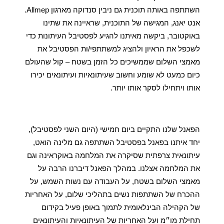
השתתפה באותה תוכנית גם ניבין סנדוקה מארגון Allmep. 
אנט יאנג, המגישה של התוכנית, שראיינה את שתינו 
באוקטובר, ביקשה מאיתנו להגיע לפסטיבל העיתונות כדי 
לשכפל את הראיון ולהציג למשתתפי/ות הפסטיבל את 
מאמצי השלום שממשיכים כל הזמן בשטח – קול שהעולם 
כיום כמעט לא שומע וחשוב שעיתונאיות ועיתונאים יכירו 
אותו ויתחילו לסקר אותו יותר. 
הפאנל שלנו התקיים ביום חמישי (היום השני לפסטיבל), 
יחד איתנו בפאנל בפסטיבל השתתפה גם מלינה הואט, 
עיתונאית צרפתית שסיקרה את המלחמה באוקראינה וגם 
את המלחמה אצלנו. במהלך הפאנל דיברנו הרבה על 
מאמצי השלום בשטח, על העבודה עם נשות השמש, על 
ההכרח של השתתפות נשים בתהליכי שלום, על האחריות 
של הקהילה הבינלאומית לתמוך באופן פעיל בקידום 
תחילת מו״מ ועל האחריות של העיתונאיות והעיתונאים 