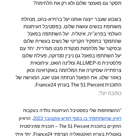
תסקר גם מאמצי שלום ולא רק את הלחימה?
בשבוע שעבר ייצגה אותנו יעל ברוידא-בהט, מנהלת
משותפת בנשים עושות שלום, בפסטיבל העיתונות
העולמי בפרוג׳יה, איטליה. יעל השתתפה בפאנל
שהתמקד בתפקיד הקריטי של נשים בעשיית שלום
ובסיקור של מלחמות מנקודת מבט מגדרית. יחד עם
יעל השתתפו בפאנל גם ניבין סנדוקה, פעילת שלום
פלסטינית מ-ALLMEP ומלינה הואט, עיתונאית
צרפתייה שסיקרה את המלחמה באוקראינה וכאן
באזור שלנו. את הפאנל הנחתה אנט יאנג, המגישה של
התוכנית The 51 Percent בערוץ France24.
כותבת יעל:
"ההשתתפות שלי בפסטיבל העיתונות נולדה בעקבות 
ראיון שהשתתפתי בו בסוף חודש אוקטובר 2023
. הראיון 
התקיים בתוכנית The 51 Percent – תוכנית פמיניסטית 
באנגלית בערוץ האקטואליה הצרפתי France24. יחד איתי 