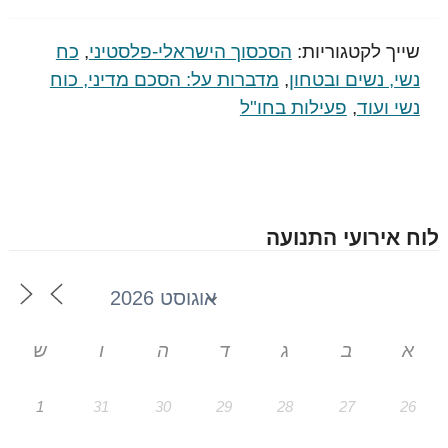
שייך לקטגוריות:
הסכסוך הישראלי-פלסטיני
,
כח
נשי, נשים ובטחון
,
מדברות על: הסכם מדיני, כוח
נשי ועוד
,
פעילות בחו"ל
לוח אירועי התנועה
א
ב
ג
ד
ה
ו
ש
1
31
30
29
28
27
26