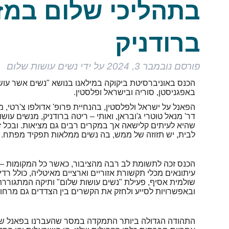
בתהליכי שלום במזר
ברודניק
פורסם
נובמבר 3, 2024
על ידי
נשים עושות שלום
הכנס באוניברסיטת ביקוקה במילאנו בנושא "נשים אשר עו
באפגניסטן, סוריה ובישראל ופלסטין.
הפאנל על ישראל ולפלסטין, בהנחיית פרופ' אדולפו צ'רטי, 
דר' מנאל טוטרי ג'ובראן, ואותי – ריטה ברודניק, מנשים עו
שהיא לעיתים קלישאה אך במקרים רבים גם מציאות. ובכל ז
לבית, יש תזוזה של ממש, בה נשים ממלאות תפקיד מפתח.
עיתונאים מכלי תקשורת אזוריים וארציים מאיטליה, כולל רדיו,
שולמית אסיף, פעילת "נשים עושות שלום" ותיקה המתגוררת
ובאפשרויות לסייע ולחזק את הקשרים בין הצדדים גם מרחוק
התהודה הגדולה ביותר התמקדה במסר שהעברנו בפאנל שלנו 