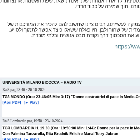
לסטינית. קריאת האמהות שלנו אינה נושאת שפת האשמות או נצחונות
נו, תוך שמירה על כבוד הדדי.
מוקה לעשייתנו. רבים ציינו שחשוב להם להכיר את המורכבות של
ית של שחור ולבן. היו כאלה ששאלו כיצד אפשר לתמוך ולסייע,
ע את הסכסוך דרך נקודת מבט אנושית ובלתי מוכרת.
https://ww
UNIVERSITÀ MILANO BICOCCA – RADIO TV
Rai3 pag.23:46 · 26-10-2024
TG3 MONDO (Ora: 23:46:05 Min: 3:17) "Donne costruttrici di pace in Medio-Ori
[Apri PDF]
[Play ►]
Rai3 Lombardia pag.19:50 · 23-10-2024
TGR LOMBARDIA H. 19.30 (Ora: 19:50:00 Min: 1:44): Donne per la pace in Medio
Con Palmina Tanzarella, Rita Brudnik-Erlich e Manal Totry-Jubran
[Apri PDF]
[Play ►]