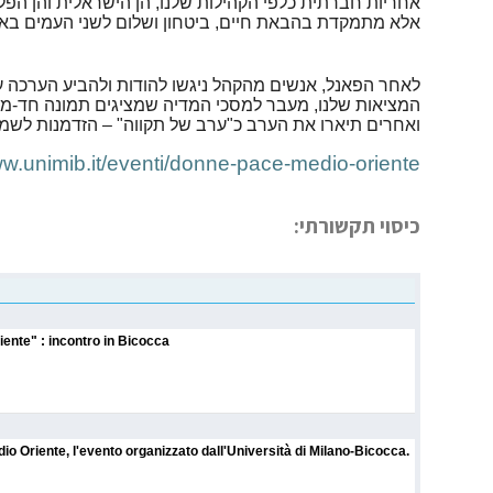
אחריות חברתית כלפי הקהילות שלנו, הן הישראלית והן הפ
אלא מתמקדת בהבאת חיים, ביטחון ושלום לשני העמים באזור
לאחר הפאנל, אנשים מהקהל ניגשו להודות ולהביע הערכה ע
המציאות שלנו, מעבר למסכי המדיה שמציגים תמונה חד-ממד
ואחרים תיארו את הערב כ"ערב של תקווה" – הזדמנות לשמו
w.unimib.it/eventi/
donne-pace-medio-oriente
כיסוי תקשורתי:
ente" : incontro in Bicocca
 Oriente, l'evento organizzato dall'Università di Milano-Bicocca.