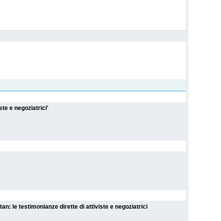
'Donne costruttrici di pace in Medio Oriente', a Milano le testimonianze di attiviste e negoziatrici
an: le testimonianze dirette di attiviste e negoziatrici