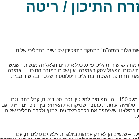
ח התיכון / ריטה
שות שלום במזה"ת" התמקד בתפקידן של נשים בתהליכי שלום
מומחה לגישור ותהליכי פיוס, כלל את רים חג'אג'רה מנשות השמש,
שות שלום. הפאנל עסק באמירה "אין שלום במזרח התיכון" – אמירה
את, תחת פני השטח, בתהליכי דיפלומטיה שקטה ובגישור מבית
הכנס זכה לתשומת לב רבה מהציבור, כאשר כל המקומות – מעל 150 – היו תפוסים לחלוטין. נכחו סטודנטים, קהל רחב, וגם
 טלוויזיה ועיתונות כתובה שסיקרו את האירוע. בין הנוכחים הייתה גם
 במילאנו, ששיתפה את הקהל כיצד ניתן למנף ולקדם תהליכי שלום
.
– שנשים הן לא רק אמהות ביולוגיות אלא גם פוליטיות, עם