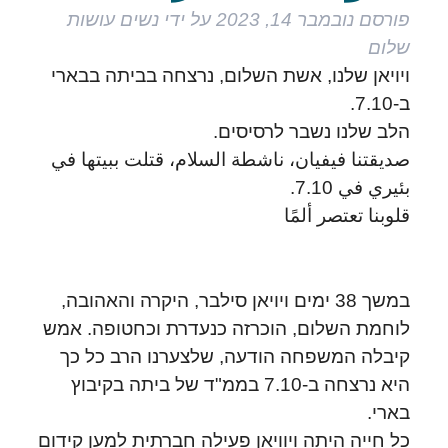
פורסם
נובמבר 14, 2023
על ידי
נשים עושות
שלום
ויויאן שלנו, אשת השלום, נרצחה בביתה בבארי
ב-7.10.
הלב שלנו נשבר לרסיסים.
صديقتنا فيفيان، ناشطة السلام، قتلت ببيتها في
بئيري في 7.10.
قلوبنا تعتصر ألمًا
במשך 38 ימים ויויאן סילבר, היקרה והאהובה,
לוחמת השלום, הוכרזה כנעדרת וכחטופה. אמש
קיבלה המשפחה הודעה, שלצערנו הרב כל כך
היא נרצחה ב-7.10 בממ"ד של ביתה בקיבוץ
בארי.
כל חייה היתה ויוויאן פעילה חברתית למען קידום