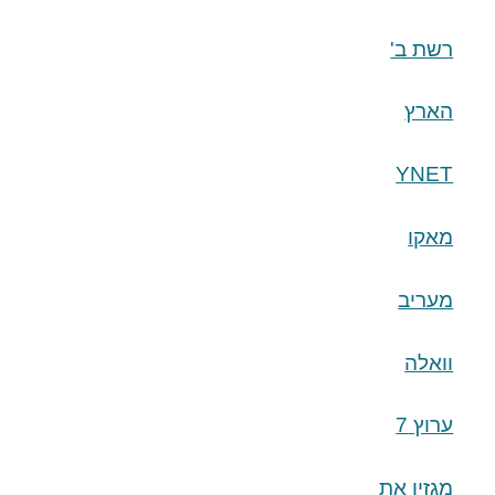
רשת ב'
הארץ
YNET
מאקו
מעריב
וואלה
ערוץ 7
מגזין את