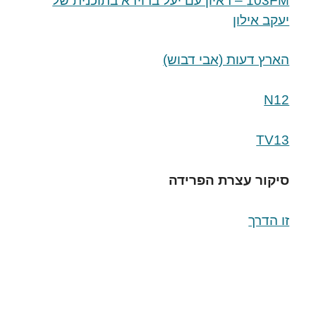
103FM – ראיון עם יעל ברוידא בתוכנית של
יעקב אילון
הארץ דעות (אבי דבוש)
N12
TV13
סיקור עצרת הפרידה
זו הדרך