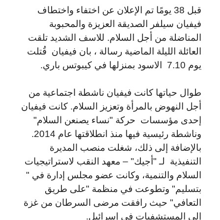
قبل 38 يومًا تم الإعلان عن اختفاء واختطاف
فيفيان سيلفر الصديقة العزيزة والمحبوبة
المناضلة من أجل السلام. للاسف الشديد تلقت
العائلة الليلة الماضية رسالة ، بان فيفيان قُتلت
يوم 7.10 الاسود بمنزلها في كيبوتس باري.
طوال حياتها كانت فيفيان ناشطة اجتماعية من
أجل النهوض بالمرأة وتعزيز السلام. كانت فيفيان
إحدى مؤسسات حركة "نساء يصنعن السلام"
وناشطة رئيسية فيها منذ انطلاقتها عام 2014.
بالإضافة إلى ذلك، شغلت منصب المديرة
التنفيذية لـ "أجيك" – معهد النقب لاستراتيجيات
السلام والتنمية، وكانت عضو مجلس إدارة في "
بتسليم" وتطوعت في منظمة "على طريق
التعافي" حيث رافقت مرضى السرطان من غزة
إلى المستشفيات في إسرائيل.