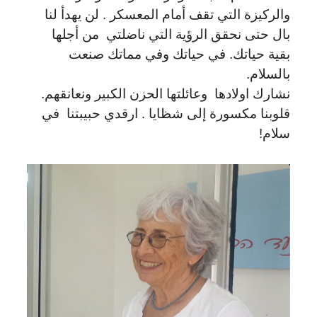
والركيزة التي تقف أمام المعسكر . لن يهدأ لنا
بال حتى نحقق الرؤية التي ناضلتي من أجلها
بقية حياتك. في حياتك وفي مماتك صنعت
بالسلام.
نشارك اولادها وعائلتها الحزن الكبير ونعانقهم.
قلوبنا مكسورة إلى شظايا . ارقدي حبيبتنا في
سلام!