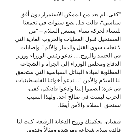
"كفى. لم يعد من الممكن الاستمرار دون أفق
سياسي"، قالت قبل بضع سنوات في تجمعنا
للنساء لحركة نساء يصنعن السلام – "من
المستحيل قبول العمليات والحروب العادية التي
لا تجلب سوى القتل والدمار والألم". وإصابات
في الجسد والروح…. ندعو رئيس الوزراء ووزير
الدفاع ومجلس الوزراء إلى الجرأة و الشجاعة
المطلوبة لقيادة البدائل السياسية التي ستحقق
لنا السلام والأمن "…ندعو أخواتنا الفلسطينيات
في غزة: انضموا إلينا وادعوا قادتكم، كفى،
الحرب ليست في صالح أحد، ولهذا السبب
نستحق السلام والأمن أيضًا.
فيفيان، بحكمتك وروح الدعابة الرفيعة، كنت لنا
قائدة سلام شجاعة ومرشدة ومثالاً وقدوة،