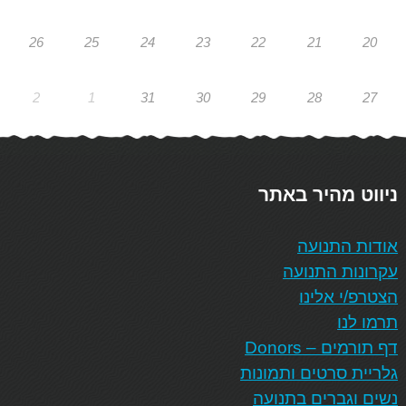
26
25
24
23
22
21
20
2
1
31
30
29
28
27
ניווט מהיר באתר
אודות התנועה
עקרונות התנועה
הצטרפ/י אלינו
תרמו לנו
דף תורמים – Donors
גלריית סרטים ותמונות
נשים וגברים בתנועה