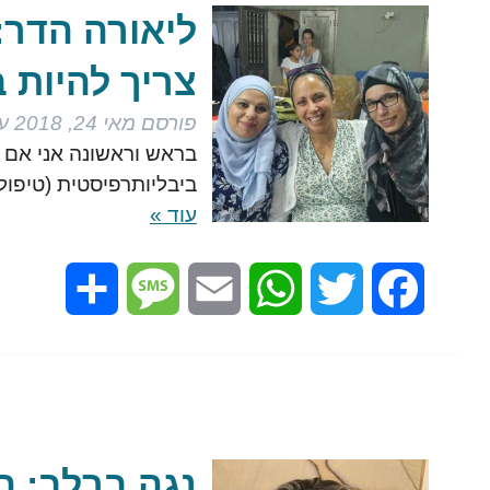
ליאורה הדר: 
צריך להיות ב
פורסם
מאי 24, 2018
על
בראש וראשונה אני אם ל
ביבליותרפיסטית (טיפול
עוד »
Share
Message
Email
WhatsApp
Twitter
Facebook
נגה ברלב: ה