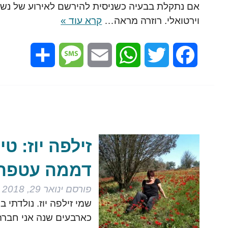
אם נתקלת בבעיה כשניסית להירשם לאירוע של נשים
וירטואלי. רוזרה מראה…
קרא עוד »
Share
Message
Email
WhatsApp
Twitter
Facebook
זילפה יוז: ט
דממה עטפה 
פורסם
ינואר 29, 2018
שמי זילפה יוז. נולדתי 
כארבעים שנה אני חברה ב