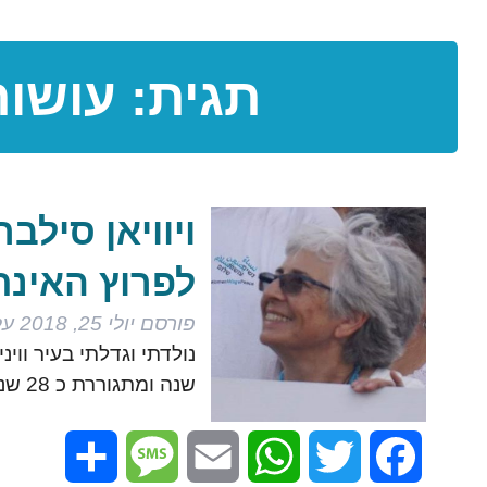
תגית:
עושות
ויוויאן סילב
לפרוץ האינת
פורסם
יולי 25, 2018
על
שנה ומתגוררת כ 28 שנים בקיבוץ בארי, על…
Share
Message
Email
WhatsApp
Twitter
Facebook