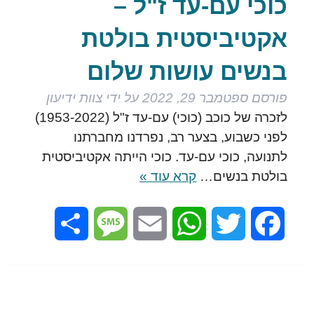
כוכי עם-עד ז"ל –
אקטיביסטית בולטת
בנשים עושות שלום
פורסם
ספטמבר 29, 2022
על ידי
צוות ידיעון
לזכרה של כוכב (כוכי) עם-עד ז"ל (1953-2022)
לפני כשבוע, בצער רב, נפרדנו מחברתנו
לתנועה, כוכי עם-עד. כוכי הייתה אקטיביסטית
בולטת בנשים…
קרא עוד »
Share
Message
Email
WhatsApp
Twitter
Facebook