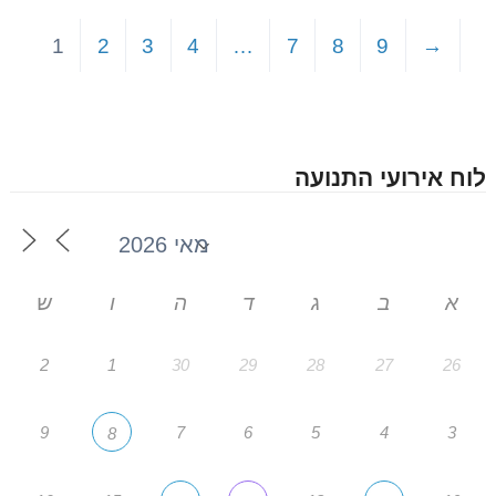
1
2
3
4
…
7
8
9
→
לוח אירועי התנועה
א
ב
ג
ד
ה
ו
ש
2
1
30
29
28
27
26
9
7
6
5
4
3
8