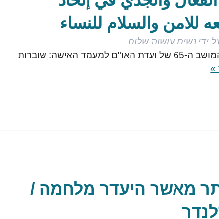
لفعال والجدي في إتخاذ
عه للامن والسلام للنساء
ל ידי
נשים עושות שלום
נשים עושות שלום מזמינות אותך לאירוע במסגרת המושב ה-65 של ועדת האו"ם למעמד האישה: שוברות
»
תר מאשר היעדר מלחמה /
לנדר