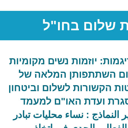
 שלום בחו"ל
גמות: יוזמות נשים מקומיות
ום השתתפותן המלאה של
ת הקשורות לשלום וביטחון
גרת ועדת האו"ם למעמד
لنماذج : نساء محليات تبادر