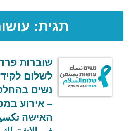
תגית:
עושות
שוברות פרדי
לשלום לקיד
נשים בהחלטו
– אירוע במס
האישה تكسير ا