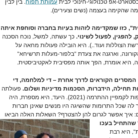
בסטארט-אפ טכנולוגי-חינוכי לבית
עמותת תפוח
. בין לבין
מה שהקימה בעצמה (נשים וצעירים).
", כזו שמקדימה לזהות בעיות בחברה וסוחפת איתה
להפגין, לפעול לשינוי.
כך עשתה, למשל, נוכח הסכנה
 הצוללות ועוד..). היא הובילה פעולות מחאה על
קורונה, וארגנה את צעדת "בלפור-מעלות תרשיחא"
המסרים הקוראים לדרך אחרת – די למלחמה, די
ת תחילה, הידברות, הסכמות מדיניות ושלום.
פעולתה
הראשונה במסגרת נשים עושות שלום הייתה הצטרפות לקמפיין ההתרמה (2021). היעד, היא מספרת, היה
 להפתעתה התחוור לה שכל התרומות שהשיגה היו מנשים שאינן חברות
ם: איך אפשר לגרום להן להצטרף?
השאלות האלה הביאו
שהתחיל בעכו
, היא רבת