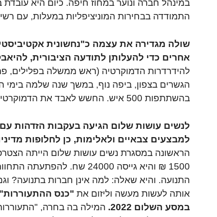
במינהל חברה ונוער במחוז חיפה. כיום היא עובדת 
התמודדה בבחירות המוניציפליות במעלות, עם רשי
שולה מגדירה את עצמה כ"נחשונית אקטיביסטית
אחרים כדי להעלותן לתודעה הציבורית, להיאבק, 
להידרדרות הדמוקרטיה (ראש ממשלה בפלילים, פרשת
הגשרים בצפון, ביפה נוף, במשך שנה שלמה בימי ה
בהשתתפות 500 איש. החשש לאבד את הדמוקרטיה, היא אומרת, הפך אותה מפסיבית לאקטיביסטית.
לנשים עושות שלום הגיעה בעקבות הזדהות עם 
למבצעים צבאיים ולאלימות, כן לחלופות מדיניו
1500 ₪ והיא גייסה 24000 שח.
התנועה. והיא שאלה: למה אינן חברות בתנועה? וג
אותה לעשות מעשה וליזום את
"כנס ההתעוררות" 
במסע השלום 2022.
המילה בה בחרה, "התעוררות"