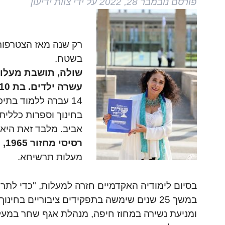
פורסם
נובמבר 28, 2022
על ידי
צוות ידיעון
רק שנה מאז הצטרפות
בשטח.
שולה, תושבת מעלות
עשרה ילדים. בת 10 הייתה כשהמשפחה עלתה לארץ, היישר למעלות.
14 עברה ללמוד בתי
בחינוך וספרות כללית 
אביב. מלבד זאת היא 
רסיסי מחזור 1965,
ה
מעלות תרשיחא.
בסיום לימודיה האקדמיים חזרה למעלות, "כדי לתרו
במשך 25 שנים שימשה בתפקידים ציבוריים בחי
ומניעת נשירה במחוז חיפה, מנהלת אגף שחר במע