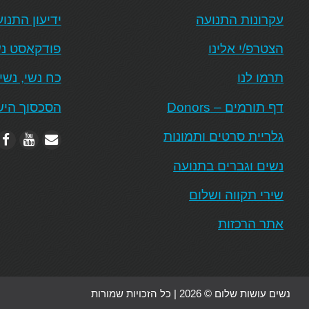
עקרונות התנועה
ידיעון התנו
הצטרפ/י אלינו
פודקאסט נש
תרמו לנו
כח נשי, נשי
דף תורמים – Donors
הסכסוך היש
גלריית סרטים ותמונות
נשים וגברים בתנועה
שירי תקווה ושלום
אתר הרכזות
נשים עושות שלום © 2026 | כל הזכויות שמורות