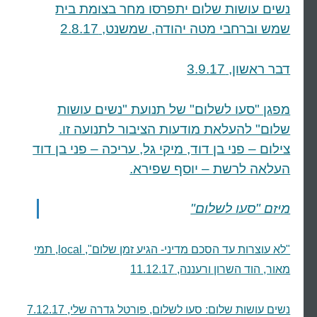
נשים עושות שלום יתפרסו מחר בצומת בית
שמש וברחבי מטה יהודה, שמשנט, 2.8.17
דבר ראשון, 3.9.17
מפגן "סעו לשלום" של תנועת "נשים עושות
שלום" להעלאת מודעות הציבור לתנועה זו.
צילום – פני בן דוד, מיקי גל, עריכה – פני בן דוד
העלאה לרשת – יוסף שפירא.
מיזם "סעו לשלום"
"לא עוצרות עד הסכם מדיני- הגיע זמן שלום", local, תמי
מאור, הוד השרון ורעננה, 11.12.17
נשים עושות שלום: סעו לשלום, פורטל גדרה שלי, 7.12.17