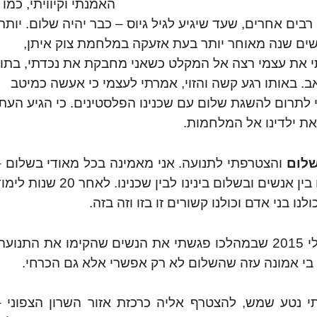
האמנתי וקיוויתי, כמו
רבים אחרים, שעד שיגיע לגיל גיוס – כבר יהיה שלום. יותר
ים שנה מאוחר יותר בעת אזעקה במלחמת צוק איתן,
 את עצמי רצה אל המקלט כשאני מחבקת את נכדתי, בתו
ב. באותו רגע קשה והזוי, אמרתי לעצמי כי אעשה כמיטב
י לתרום להשגת שלום עם שכנינו הפלסטינים. כי הגיע העת
 את ילדינו אל המלחמות.
שלום
והצטרפתי לתנועה. אני מאמינה בכל מאודי בשלום 
בשלום הפנימי, האישי, של כל אחד מאיתנו, בשלום בין אנשים ובשלום בינינו לבין שכנינו. לאחר 20 ש
נו בני אדם וכולנו קשורים זו בזו וזה בזה.
ביולי 2015 שבמהלכו פגשתי את הנשים שהקימו את התנועה
בי אמונה עזה שהשלום לא רק אפשרי אלא גם הכרחי.
) ביקשה ממני חברתי נטע שמש, להצטרף אליה כרכזת אזור השרון הצפוני 