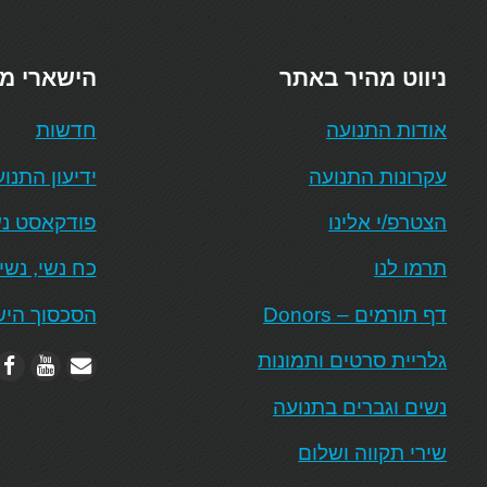
ניווט מהיר באתר
הישארי מ
אודות התנועה
חדשות
עקרונות התנועה
ידיעון התנו
הצטרפ/י אלינו
פודקאסט נש
תרמו לנו
כח נשי, נשי
דף תורמים – Donors
הסכסוך היש
גלריית סרטים ותמונות
נשים וגברים בתנועה
שירי תקווה ושלום