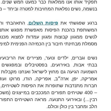
תפקיד אותו אנו ממלאות כבר כמעט חמש שנים. 
בנשמה, נשים נפלאות המחויבות למטרה וביחד – מ
ברגע שפגשתי את
פיסות השלום
, התאהבתי והצ
המשותפת בהכנת הפיסות מאפשרת מפגש אותנטי 
לנשים ממגוון קבוצות ומגוון עמדות למצוא מכ
מסמלת מבחינתי חיבור בין הכמיהה הפנימית למימד
נשים וגברים, ילדים ונוער, מציירים את הריבועי
בבתי אבות, באירועים, בפסטיבלים ובמפגשים 
השמועה הגיעה גם מחוץ לישראל ואנחנו מקבלות י
אמריקה, יפן, ארה״ב, אפריקה, הודו, מרוקו ועוד
חברות מתנדבות שתופרות את הפיסות לשטיחים, יש
– 400 שטיחים תפורים המככבים במייצגים (משכ
רבין…) ובאירועי התנועה. מראה השטיחים התפור
הלב ומחבר בין כולן וכולם.