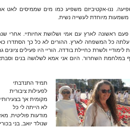
פיעה. ננו-אקטיביזם משפיע כמו מים שממיסים לאט את
 משמעות מיוחדת לעשייה נשית.
זיה (זימבבואה היום) ובגיל 13 הגעתי פעם ראשונה לארץ עם אמי ושלושת אחיותיי. אחרי שנ
ה עלתה כל המשפחה לארץ. ההורים לא כל כך הסתדרו כא
 לסיים את לימודיי ולשרת כחיילת בודדה. הוריי היו פעילים ציונים ג
אבי אף הגיע לארץ ב-1948 והשתתף במלחמת השחרור. היום אני אמא לשלושה בנים וסבת
תמיד התנדבתי
לפעילות ציבורית
מקומית אך בצעירותי
לא הייתה לי כל
מודעות פוליטית. מאז
שנולד יואב, בני בכורי,