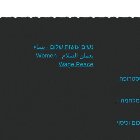
‏נשים עושות שלום - نساء
يعملن السلام - Women
Wage Peace‏
טסטרופה
המלחמה –
ם וכיסוי