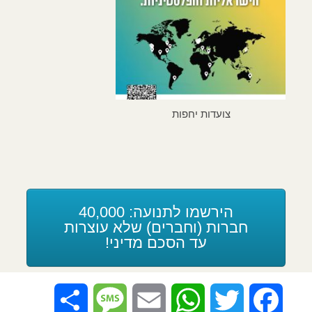
ה
צועדות יחפות
הירשמו לתנועה: 40,000
חברות (וחברים) שלא עוצרות
עד הסכם מדיני!
Share
Message
Email
WhatsApp
Twitter
Facebook