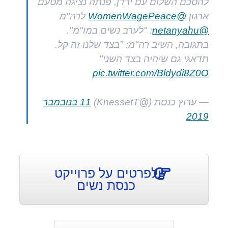
להסכם השלום עם ירדן, פנתה נציגה מטעם
ארגון
@WomenWagePeace
לרה"מ
@netanyahu
: "לערב נשים במו"מ".
בתגובה, השיב רה"מ: "בצד שלנו זה קל.
תדאגי גם שיהיה בצד השני"
pic.twitter.com/Bldydi8Z0O
— ערוץ כנסת (@KnessetT)
11 בנובמבר
2019
לפרטים על פרוייקט
כנסת נשים