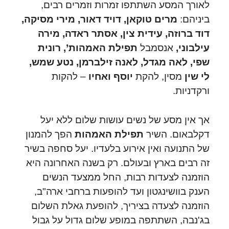
לאורך המסע השתתפו זמרות וזמרים רבים,
ביניהם:
מרים טוקאן, דויד דאור, מירי מסיקה,
דוד ברוזה, עידית צין, אסתר ראדה, מירה
עילבוני,
אנסמבל
תפילת האמהות’, רונית
שפי, לאה מגדל, לאנה זילברמן, נטע שמש,
לי שין
מסין, להקת
יוסף ואחיו
– להקות
ורקדניות.
אך אין מסע של נשים עושות שלום ללא יעל
דקלבאום. השיר
תפילת האמהות
הפך להמנון
של התנועה ואין אירוע בלעדיו. יעל סחפה בשיר
זה רבים בארץ ובעולם.
רק בשנה האחרונה היא
הוזמנה לצעדות רבות, החל ממצעד הנשים
הענק בוושינגטון ועד להופעות ברחבי ארה"ב,
הוזמנה לצעדה בציריך, להופעת גאלת השלום
בג'נבה, השתתפה במופע שלום גדול על גבול