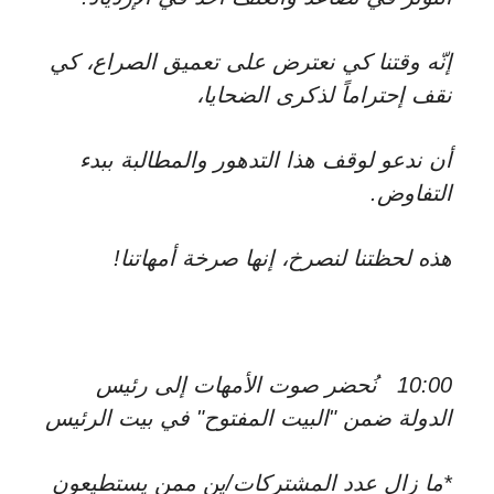
إنّه وقتنا كي نعترض على تعميق الصراع، كي
نقف إحتراماً لذكرى الضحايا،
أن ندعو لوقف هذا التدهور والمطالبة ببدء
التفاوض.
هذه لحظتنا لنصرخ، إنها صرخة أمهاتنا!
10:00 نُحضر صوت الأمهات إلى رئيس
الدولة ضمن "البيت المفتوح" في بيت الرئيس
*ما زال عدد المشتركات/ين ممن يستطيعون