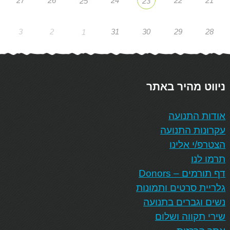
27
26
24
22
21
25
23
3
2
31
30
29
28
1
ניווט מהיר באתר
אודות התנועה
עקרונות התנועה
הצטרפ/י אלינו
תרמו לנו
דף תורמים – Donors
גלריית סרטים ותמונות
נשים וגברים בתנועה
שירי תקווה ושלום