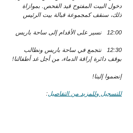
دخول البيت المفتوح قيد الفحص. بموازاة
ذلك، سنقف كمجموعة قبالة بيت الرئيس
12:00 نسير على الأقدام إلى ساحة باريس
12:30 نتجمع في ساحة باريس ونطالب
بوقف دائرة إراقة الدماء، من أجل غد أطفالنا!
إنضموا إلينا!
للتسجيل وللمزيد من التفاصيل
: