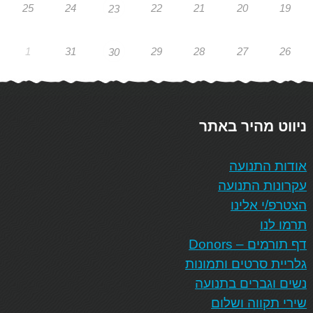
25
24
22
21
20
19
23
1
31
29
28
27
26
30
ניווט מהיר באתר
אודות התנועה
עקרונות התנועה
הצטרפ/י אלינו
תרמו לנו
דף תורמים – Donors
גלריית סרטים ותמונות
נשים וגברים בתנועה
שירי תקווה ושלום