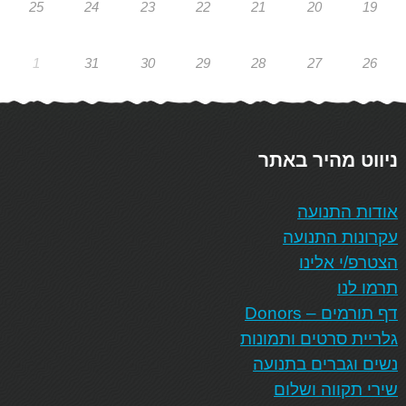
25
24
23
22
21
20
19
1
31
30
29
28
27
26
ניווט מהיר באתר
אודות התנועה
עקרונות התנועה
הצטרפ/י אלינו
תרמו לנו
דף תורמים – Donors
גלריית סרטים ותמונות
נשים וגברים בתנועה
שירי תקווה ושלום