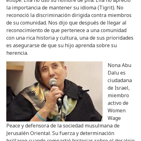
etíope. Ella no usó su nombre de pila. Ella no apreció
la importancia de mantener su idioma (Tigrit). No
reconoció la discriminación dirigida contra miembros
de su comunidad. Nos dijo que después de llegar al
reconocimiento de que pertenece a una comunidad
con una rica historia y cultura, una de sus prioridades
es asegurarse de que su hijo aprenda sobre su
herencia.
Nona Abu
Dalu es
ciudadana
de Israel,
miembro
activo de
Women
Wage
Peace y defensora de la sociedad musulmana de
Jerusalén Oriental. Su fuerza y determinación
brillaron cuando compartió historias sobre el desalojo