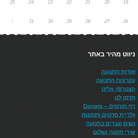
25
24
23
22
21
20
19
1
31
30
29
28
27
26
ניווט מהיר באתר
אודות התנועה
עקרונות התנועה
הצטרפ/י אלינו
תרמו לנו
דף תורמים – Donors
גלריית סרטים ותמונות
נשים וגברים בתנועה
שירי תקווה ושלום