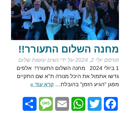
מחנה השלום התעורר!!
פורסם
יולי 2, 2024
על ידי
נשים עושות שלום
1 ביולי 2024 מחנה השלום התעורר! אלפים
גדשו אתמול את היכל מנורה ת"א שם התקיים
מפגן "הגיע הזמן" בהובלת…
קרא עוד »
Share
Message
Email
WhatsApp
Twitter
Facebook