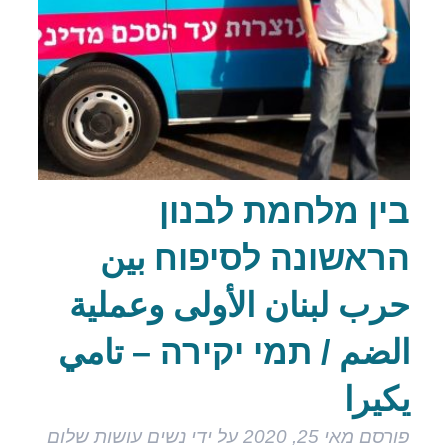
בין מלחמת לבנון
הראשונה לסיפוח بين
حرب لبنان الأولى وعملية
الضم / תמי יקירה – تامي
يكيرا
פורסם
מאי 25, 2020
על ידי
נשים עושות שלום