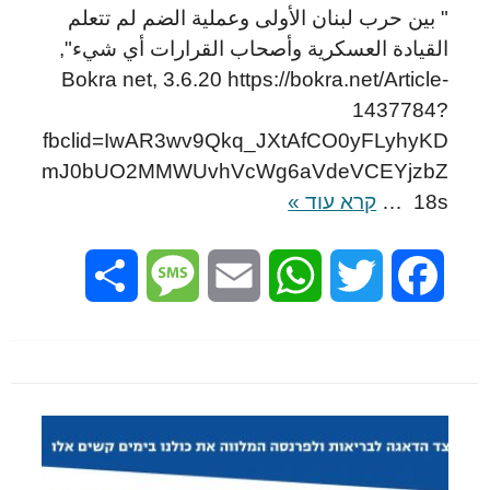
" بين حرب لبنان الأولى وعملية الضم لم تتعلم
القيادة العسكرية وأصحاب القرارات أي شيء",
Bokra net, 3.6.20 https://bokra.net/Article-
1437784?
fbclid=IwAR3wv9Qkq_JXtAfCO0yFLyhyKD
mJ0bUO2MMWUvhVcWg6aVdeVCEYjzbZ
18s …
קרא עוד »
Share
Message
Email
WhatsApp
Twitter
Facebook