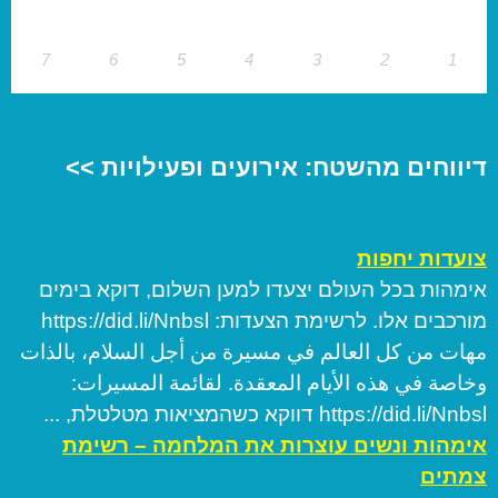
7
6
5
4
3
2
1
דיווחים מהשטח: אירועים ופעילויות >>
צועדות יחפות
אימהות בכל העולם יצעדו למען השלום, דוקא בימים
מורכבים אלו. לרשימת הצעדות: https://did.li/Nnbsl
مهات من كل العالم في مسيرة من أجل السلام، بالذات
وخاصة في هذه الأيام المعقدة. لقائمة المسيرات:
https://did.li/Nnbsl דווקא כשהמציאות מטלטלת, ...
אימהות ונשים עוצרות את המלחמה – רשימת
צמתים