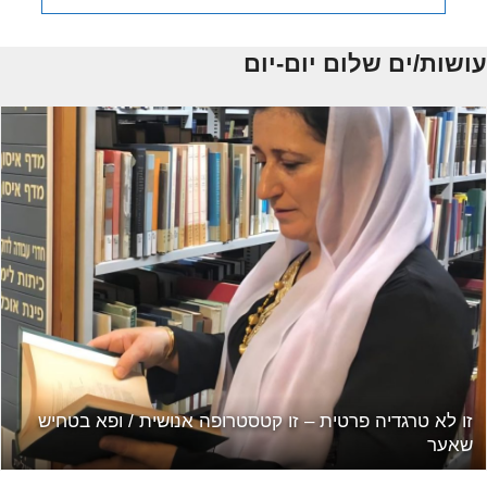
עושות/ים שלום יום-יום
ארחת בפודקאסט "בשתיים – אחת על אחת"
זו לא טרגדיה פר
שאער