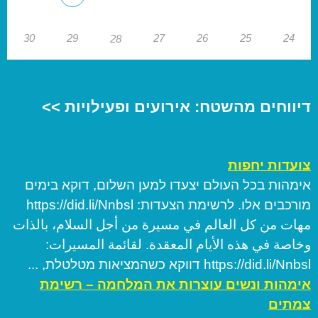
30
29
27
26
25
24
28
דיווחים מהשטח: אירועים ופעילויות >>
צועדות יחפות
אימהות בכל העולם יצעדו למען השלום, דוקא בימים
מורכבים אלו. לרשימת הצעדות: https://did.li/Nnbsl
مهات من كل العالم في مسيرة من أجل السلام، بالذات
وخاصة في هذه الأيام المعقدة. لقائمة المسيرات:
https://did.li/Nnbsl דווקא כשהמציאות מטלטלת, ...
אימהות ונשים עוצרות את המלחמה – רשימת
צמתים