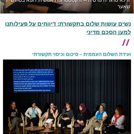
 הדר מתארחת בפודקאסט "בשתיים – אחת על אחת"
זו לא ט
 שריג
שאער
נשים עושות שלום בתקשורת: דיווחים על פעילותנו
למען הסכם מדיני
ועידת השלום העממית – סיכום וכיסוי תקשורתי