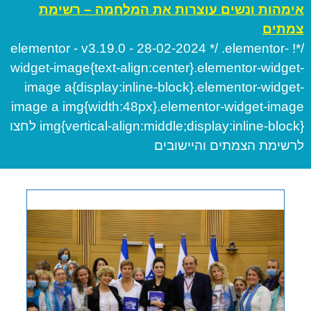
אימהות ונשים עוצרות את המלחמה – רשימת
צמתים
/*! elementor - v3.19.0 - 28-02-2024 */ .elementor-
widget-image{text-align:center}.elementor-widget-
image a{display:inline-block}.elementor-widget-
image a img{width:48px}.elementor-widget-image
img{vertical-align:middle;display:inline-block} לחצו
לרשימת הצמתים והיישובים