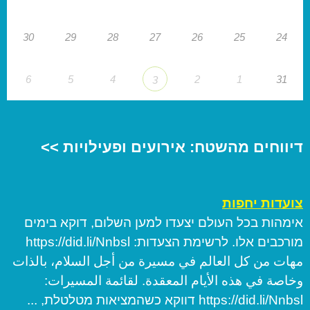
30
29
28
27
26
25
24
6
5
4
2
1
31
3
דיווחים מהשטח: אירועים ופעילויות >>
צועדות יחפות
אימהות בכל העולם יצעדו למען השלום, דוקא בימים
מורכבים אלו. לרשימת הצעדות: https://did.li/Nnbsl
مهات من كل العالم في مسيرة من أجل السلام، بالذات
وخاصة في هذه الأيام المعقدة. لقائمة المسيرات:
https://did.li/Nnbsl דווקא כשהמציאות מטלטלת, ...