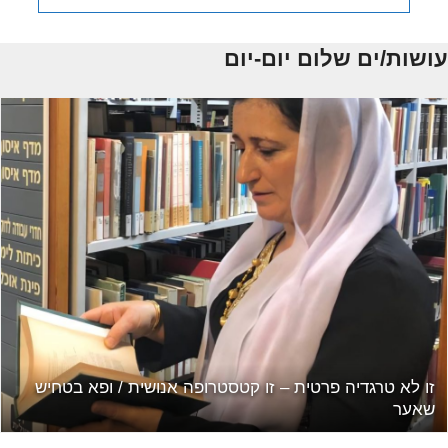
עושות/ים שלום יום-יום
 הדר מתארחת בפודקאסט "בשתיים – אחת על אחת"
זו לא 
 שריג
שאער