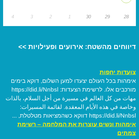
4
3
2
1
30
29
28
דיווחים מהשטח: אירועים ופעילויות >>
צועדות יחפות
אימהות בכל העולם יצעדו למען השלום, דוקא בימים
מורכבים אלו. לרשימת הצעדות: https://did.li/Nnbsl
مهات من كل العالم في مسيرة من أجل السلام، بالذات
وخاصة في هذه الأيام المعقدة. لقائمة المسيرات:
https://did.li/Nnbsl דווקא כשהמציאות מטלטלת, ...
אימהות ונשים עוצרות את המלחמה – רשימת
צמתים