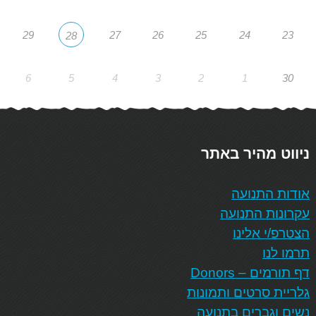
29
27
26
25
24
23
28
6
5
4
3
2
1
30
ניווט מהיר באתר
אודות התנועה
עקרונות התנועה
הצטרפ/י אלינו
תרמו לנו
דף תורמים – Donors
גלריית סרטים ותמונות
נשים וגברים בתנועה