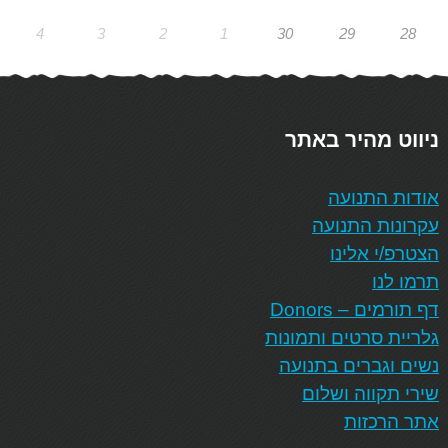
4
3
2
1
30
29
28
ניווט מהיר באתר
אודות התנועה
עקרונות התנועה
הצטרפ/י אלינו
תרמו לנו
דף תורמים – Donors
גלריית סרטים ותמונות
נשים וגברים בתנועה
שירי תקווה ושלום
אתר הרכזות