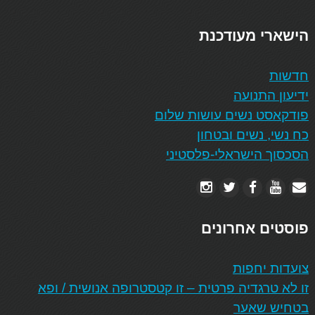
הישארי מעודכנת
חדשות
ידיעון התנועה
פודקאסט נשים עושות שלום
כח נשי, נשים ובטחון
הסכסוך הישראלי-פלסטיני
פוסטים אחרונים
צועדות יחפות
זו לא טרגדיה פרטית – זו קטסטרופה אנושית / ופא
בטחיש שאער