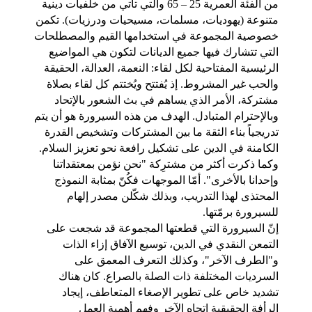
من الفئة العمرية 25 – 65 والتي تأتي من خلفيات دينية 
متنوعة (يهوديات، مسلمات، مسيحيات ودرزيات). تكمن 
خصوصية المجموعة في استخدامها القيم والمصطلحات 
التي تتشارك فيها جميع الديانات لتكون هي المواضيع 
الرئيسية المفتاحية لكل لقاء: النعمة، العدالة، الحقيقة 
والحب غير المشروط. إذ يُفتتح ويُختتم كل لقاء بصلاة 
مشتركة، الأمر الذي يساهم في بث الشعور بالإتحاد 
وبالإحترام المتبادل. الهدف من هذه السيرورة هو أن يتم 
تدريجياً بناء الثقة ما بين المشتركات وتشخيص القدرة 
الكامنة في الدين على تشكيل رافعة نحو تعزيز السلام. 
وكما ذكرت أكثر من مشترِكة "نحن نؤمن بمعتقداتنا 
وإحدانا بالأخرى". أمّا الموجهات فكُنّ بمثابة النموذج 
المحتذى لهذا التدريب، وبذلك شكّلن مصدر إلهام 
للسيرورة برمّتها.
إنّ السيرورة التي قطعتها المجموعة قد شجعت على 
التمعن النقدي في الدين، توسيع الآفاق إزاء الذات 
و"الطرف الآخر"، وكذلك التعرف المعمق على 
السرديات المختلفة ذات الصلة بالصراع. كان هناك 
تشديد خاص على تطوير الإصغاء المتعاطف، إيجاد 
الرأفة الحقيقية اتجاه الآخر وفهم أهمية العمل 