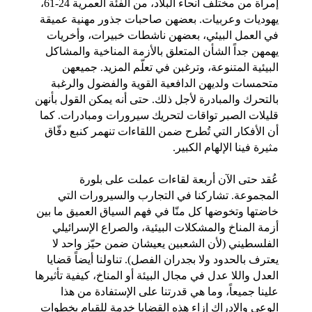
إمرأة من مختلف أنحاء البلاد، من الفئة العمرية 24-61، 
يهوديات وعربيات. بعضهن صاحبات جذور مهنية عميقة 
في العمل البيئي، بعضهن ناشطات خبيرات، وأخريات 
يهمهن جداً الشأن المتعلق بالأزمة المناخية والمشاكل 
البيئية المتنوعة، وترغبن في تعلّم المزيد. جميعهن 
متحمسات ولديهن الدافعية القوية والفضول والرغبة 
بالتحرك والمبادرة لأجل ذلك. حتى أنه يمكن القول بأنهن 
قليلات الصبر تواقات لتحريك سيرورات ومبادرات. كما 
أن الأفكار التي تُطرح ضمن اللقاءات تنهمر كنبع دفّاق 
مثيرة فينا الإلهام الكبير.
عُقد حتى الآن أربعة لقاءات عملت على بلورة 
المجموعة. تشاركنا في التجارب والسيرورات التي 
خاضتها وتخوضها كل منّا في فهم السياق العميق ما بين 
أزمة المناخ والمشكلات البيئية، والصراع الإسرائيلي 
الفلسطيني (لأن الشعبين يعيشان ضمن حيّز واحد لا 
يعترف بالحدود ولا بجدران الفصل). تناولنا أيضاً قضايا 
العدل واللا عدل في مجال البيئة أو المناخ، كيفية تأثيرها 
علينا جميعاً، وما هي قدرتنا على الإستفادة من هذا 
الوعي والإدراك إزاء هذه القضايا خدمة للقيام بخطوات 