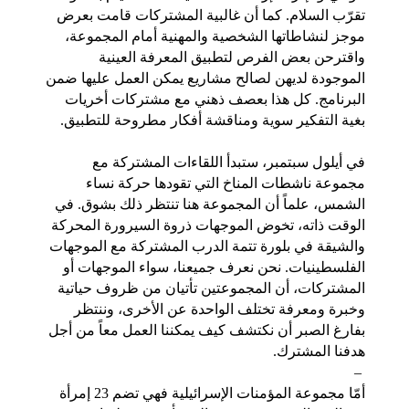
تقرّب السلام. كما أن غالبية المشتركات قامت بعرض 
موجز لنشاطاتها الشخصية والمهنية أمام المجموعة، 
واقترحن بعض الفرص لتطبيق المعرفة العينية 
الموجودة لديهن لصالح مشاريع يمكن العمل عليها ضمن 
البرنامج. كل هذا بعصف ذهني مع مشتركات أخريات 
بغية التفكير سوية ومناقشة أفكار مطروحة للتطبيق.
في أيلول سبتمبر، ستبدأ اللقاءات المشتركة مع 
مجموعة ناشطات المناخ التي تقودها حركة نساء 
الشمس، علماً أن المجموعة هنا تنتظر ذلك بشوق. في 
الوقت ذاته، تخوض الموجهات ذروة السيرورة المحركة 
والشيقة في بلورة تتمة الدرب المشتركة مع الموجهات 
الفلسطينيات. نحن نعرف جميعنا، سواء الموجهات أو 
المشتركات، أن المجموعتين تأتيان من ظروف حياتية 
وخبرة ومعرفة تختلف الواحدة عن الأخرى، وننتظر 
بفارغ الصبر أن نكتشف كيف يمكننا العمل معاً من أجل 
هدفنا المشترك.
 –
أمّا مجموعة المؤمنات الإسرائيلية فهي تضم 23 إمرأة 