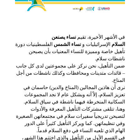
في الأشهر الأخيرة، تقيم 
نساء يصنعن 
السلام
 الإسرائيليات و 
نساء الشمس
 الفلسطينيات دورة 
تأهيل خاصة ومميزة للنساء المعنيات بأن يصبحن 
ناشطات سلام.
ضمن التأهيل، نحن نركز على مجموعتين لدى كل جانب 
– قائدات متدينات ومحافظات وكذلك ناشطات من أجل 
المناخ.
نرى أن هاذين المجالين (المناخ والدين) حاسمان في 
تعزيز السلام، إلاّ أنه وبشكل عام لا نجد المجموعات 
السكانية المنخرطة فيهما ناشطة في سياق السلام. 
وهنا، تتلقى مشتركات التأهيل المعرفة والأدوات 
لتصبحن تدريجياً سفيرات سلام في مجتمعاتهن الصغيرة 
وفي تنظيماتهن. كما ويركز التأهيل كثيراً على الدور 
الهام الذي تلعبه النساء في دفع السلام قدماً. 
في القسم الأول من التأهيل والذي اختتم هذا الشهر، 