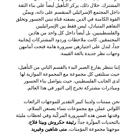
المشترك. خلال ذلك، يركز التأهيل أيضاً على بناء الثقة 
داخل المجتمع الإسرائيلي المنقسم على ذاته، ويمتّن 
القوة الكامنة في الدين بصفته قناة تبني الجسور وتخلق 
التفاهم المتبادل، ليس فقط بين الإسرائيليين 
والفلسطينيين، بل أيضاً داخل كل واحد من هاذين 
المجتمعَين. كانت ملاحظات وردود المشتركات إيجابية 
جداً، لتدل على اجتيازهن سيرورة هامة فتحت أمامهن 
وجهات نظر جديدة بالغة القيمة.
إننا ننتظر بفارغ الصبر البدء بالقسم الثاني من التأهيل، 
حيث ستلتقي كل مجموعة مع المجموعة الموازية لها 
لدى الجانب الفلسطيني، حيث يتواصل بناء الجسور 
ومبادرات مشتركة تخرج إلى النور في هذا العالم.
نحن ممتنات ولدينا كبير التقدير للموجهات الرائعات 
اللواتي عملن مع مجموعات نساء يصنعن السلام، 
وقدنها ضمن هذه السيرورة المركّبة وفي لحظات مليئة 
بالتحديات المؤثّرة جداً: 
رئيفة حكروش وبيتا فلاح
، 
موجهتا مجموعة المؤمنات، 
منى شاهين وفيريد 