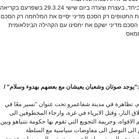
דה ביום שישי 29.3.24 בשפרעם בקריאה:
 את החטופים רק הסכם מדיני יסיים את המלחמה רק הסכם
 הסכם מדיני ישקם את יחסינו עם הקהילה הבינלאומית
חמאס
"يوجد صوتان وشعبان يعيشان مع بعضهم بهدوء وسلام" /
م، تظاهرة في مدينة شفاعمرو تحت عنوان "نسير معًا في
 النار، وقتل الابرياء في غزة، وارجاء المخطوفين الى
لافواه، وجريمة التجويع التي تقوم بها حكومة نتنياهو وبين
الى التوصل الى مفاوضات سياسية مع السلطة
تهديدهم المستمر بإن الحرب ستستمر الى سنواتٍ عديدة.