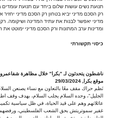
תנועת נשים עושות שלום ביחד עם תנועת עומדים ביחד, בעצרת וצע
רק הסכם מדיני יביא בטחון רק הסכם מדיני יחזיר
מדיני יאפשר לבנות את עתיד המדינה ושיקומה. רק
ומדינות ערב המתונות ורק הסכם מדיני ימוטט את 
כיסוי תקשורתי
ناشطون يتحدثون لـ "بكرا" خلال مظاهرة شفاعمرو:
موقع بكرا, 29/03/2024
نَظم حراك مقف معًا بالتعاون مع نساء يصنعن السلا
الجليل"، وحده السلام يجلب السلام، بهدف وقف اطلاق
عائلاتهم وهم على قيد الحياة، في ظل سياسية تكميم ا
غفير سموتريتش بحق الشعب الفلسطيني، ورفضهم 
الفلسطينية، وتخويف المواطنين العرب واليهود في 