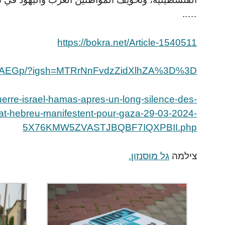
…..
https://bokra.net/Article-1540511
hUgAEGp/?igsh=MTRrNnFvdzZidXlhZA%3D%3D
/guerre-israel-hamas-apres-un-long-silence-des-
etat-hebreu-manifestent-pour-gaza-29-03-2024-
5X76KMW5ZVASTJBQBF7IQXPBII.php
צילמה
גל מוסנזון.