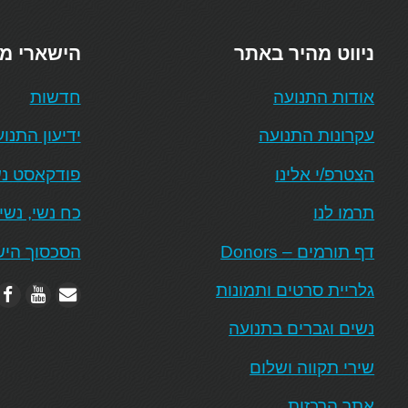
ניווט מהיר באתר
הישארי מ
אודות התנועה
חדשות
עקרונות התנועה
ידיעון התנו
הצטרפ/י אלינו
פודקאסט נש
תרמו לנו
כח נשי, נשי
דף תורמים – Donors
הסכסוך היש
גלריית סרטים ותמונות
נשים וגברים בתנועה
שירי תקווה ושלום
אתר הרכזות