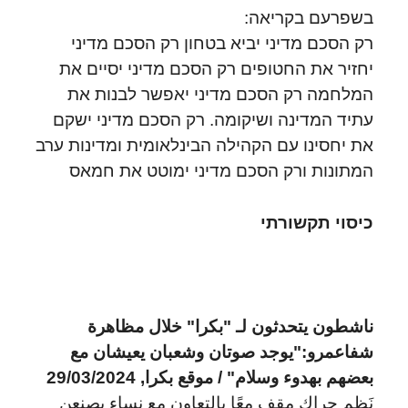
בשפרעם בקריאה:
רק הסכם מדיני יביא בטחון רק הסכם מדיני
יחזיר את החטופים רק הסכם מדיני יסיים את
המלחמה רק הסכם מדיני יאפשר לבנות את
עתיד המדינה ושיקומה. רק הסכם מדיני ישקם
את יחסינו עם הקהילה הבינלאומית ומדינות ערב
המתונות ורק הסכם מדיני ימוטט את חמאס
כיסוי תקשורתי
ناشطون يتحدثون لـ "بكرا" خلال مظاهرة
شفاعمرو:"يوجد صوتان وشعبان يعيشان مع
بعضهم بهدوء وسلام" / موقع بكرا, 29/03/2024
نَظم حراك مقف معًا بالتعاون مع نساء يصنعن