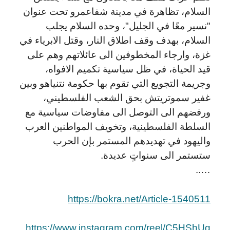
السلام، تظاهرة في مدينة شفاعمرو تحت عنوان
"نسير معًا في الجليل"، وحده السلام يجلب
السلام، بهدف وقف اطلاق النار، وقتل الابرياء في
غزة، وارجاء المخطوفين الى عائلاتهم وهم على
قيد الحياة، في ظل سياسية تكميم الافواه،
وجريمة التجويع التي تقوم بها حكومة نتنياهو وبين
غفير سموتريتش بحق الشعب الفلسطيني،
ورفضهم الى التوصل الى مفاوضات سياسية مع
السلطة الفلسطينية، وتخويف المواطنين العرب
واليهود في تهديدهم المستمر بإن الحرب
ستستمر الى سنواتٍ عديدة.
…..
https://bokra.net/Article-1540511
https://www.instagram.com/reel/C5HShUg