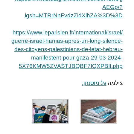
AEGp/?
igsh=MTRrNnFvdzZidXlhZA%3D%3D
https://www.leparisien.fr/international/israel/
guerre-israel-hamas-apres-un-long-silence-
des-citoyens-palestiniens-de-letat-hebreu-
manifestent-pour-gaza-29-03-2024-
5X76KMW5ZVASTJBQBF7IQXPBII.php
צילמה
גל מוסנזון.