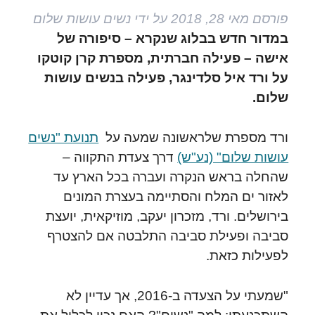
פורסם
מאי 28, 2018
על ידי
נשים עושות שלום
במדור חדש בבלוג שנקרא – סיפורה של
אישה – פעילה חברתית, מספרת קרן קוטקו
על ורד איל סלדינגר, פעילה בנשים עושות
שלום.
ורד מספרת שלראשונה שמעה על
תנועת "נשים
עושות שלום" (נע"ש)
דרך צעדת התקווה –
שהחלה בראש הנקרה ועברה בכל הארץ עד
לאזור ים המלח והסתיימה בעצרת המונים
בירושלים. ורד, מזכרון יעקב, מוזיקאית, יועצת
סביבה ופעילת סביבה התלבטה אם להצטרף
לפעילות כזאת.
"שמעתי על הצעדה ב-2016, אך עדיין לא