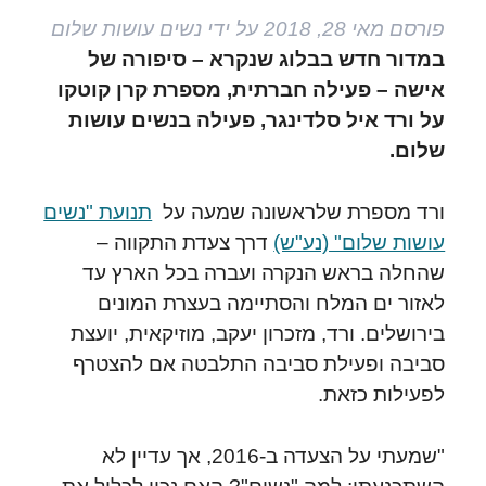
פורסם
מאי 28, 2018
על ידי
נשים עושות שלום
במדור חדש בבלוג שנקרא – סיפורה של
אישה – פעילה חברתית, מספרת קרן קוטקו
על ורד איל סלדינגר, פעילה בנשים עושות
שלום.
ורד מספרת שלראשונה שמעה על
תנועת "נשים
עושות שלום" (נע"ש)
דרך צעדת התקווה –
שהחלה בראש הנקרה ועברה בכל הארץ עד
לאזור ים המלח והסתיימה בעצרת המונים
בירושלים. ורד, מזכרון יעקב, מוזיקאית, יועצת
סביבה ופעילת סביבה התלבטה אם להצטרף
לפעילות כזאת.
"שמעתי על הצעדה ב-2016, אך עדיין לא