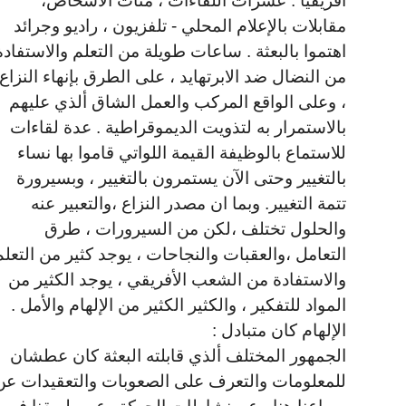
أفريقيا . عشرات اللقاءات ، مئات الأشخاص،
مقابلات بالإعلام المحلي - تلفزيون ، راديو وجرائد
اهتموا بالبعثة . ساعات طويلة من التعلم والاستفادة
من النضال ضد الابرتهايد ، على الطرق بإنهاء النزاع
، وعلى الواقع المركب والعمل الشاق ألذي عليهم
بالاستمرار به لتذويت الديموقراطية . عدة لقاءات
للاستماع بالوظيفة القيمة اللواتي قاموا بها نساء
بالتغيير وحتى الآن يستمرون بالتغيير ، وبسيرورة
تتمة التغيير. وبما ان مصدر النزاع ،والتعبير عنه
والحلول تختلف ،لكن من السيرورات ، طرق
التعامل ،والعقبات والنجاحات ، يوجد كثير من التعلم
والاستفادة من الشعب الأفريقي ، يوجد الكثير من
المواد للتفكير ، والكثير الكثير من الإلهام والأمل .
الإلهام كان متبادل :
الجمهور المختلف ألذي قابلته البعثة كان عطشان
للمعلومات والتعرف على الصعوبات والتعقيدات عن