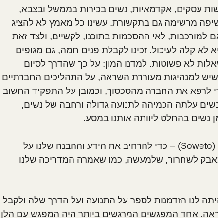
שות עסקים, אקדמאיות, נשים בכירות בממשל ובצבא,
 חשיפה מרשימה גם בתקשורת. עשינו כל מאמץ לא להציג
ם למורכבות, לאי ההסכמות בתוכנו, לקשיים, ולצד זאת
לא קלה לעיכול. זכינו לקבלת פנים חמה, גם מגופים
לות לא פשוטות. למדנו המון: על כך שהדרך לסיום
 שיש למנהיגות מעוררת השראה, על התהליכים החברתיים
 לרפא את החברה מהסכסוך, וכמובן על התפקיד החשוב
שים עלתה הכמיהה לתנועה גדולה ורחבה של נשים,
ן נשים בהחלט ליוותה אותנו במסע.
בנוסף, ביקרנו במוזיאון האפרטהייד וברובע סוואטו (Soweto) – כדי להרחיב את הידע וההבנה שלנו על
אבק לשחרור, שלמעשה, כמו שאמרה המדריכה שלנו
תה לנו הזדמנות לספר על התנועה ועל הדרך שלה ולקבל
ראה. אחד המפגשים המרגשים ביותר היה המפגש עם הלן