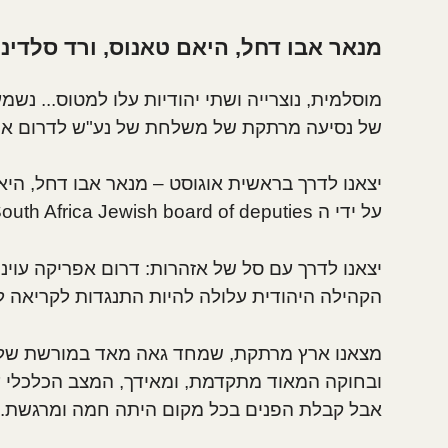
מנאר אבו דחל, היאם טאנוס, ורד סלדינג
מוסלמית, נוצרייה ושתי יהודיות עלו למטוס... נ
של נסיעה מרתקת של משלחת של נע"ש לדרום אפ
יצאנו לדרך בראשית אוגוסט – מנאר אבו דחל, היאם 
על ידי ה South Africa Jewish board of deputies, הארגון המייצג של הקהילה היהודית בדרום אפריקה.
יצאנו לדרך עם סל של אזהרות: דרום אפריקה עוינת
הקהילה היהודית עלולה להיות התנגדות לקריאה לה
מצאנו ארץ מרתקת, שמחד גאה מאד במורשת שלה
ובחוקה המאוד מתקדמת, ומאידך, המצב הכלכלי ע
אבל קבלת הפנים בכל מקום היתה חמה ומרגשת.