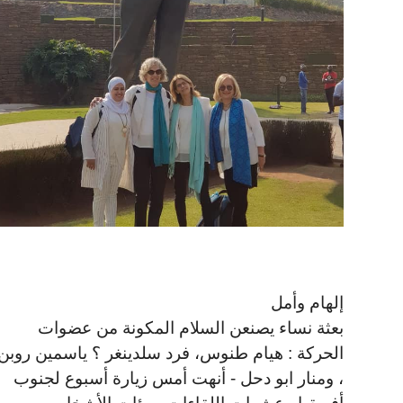
إلهام وأمل
بعثة نساء يصنعن السلام المكونة من عضوات
الحركة : هيام طنوس، فرد سلدينغر ؟ ياسمين روبن
، ومنار ابو دحل - أنهت أمس زيارة أسبوع لجنوب