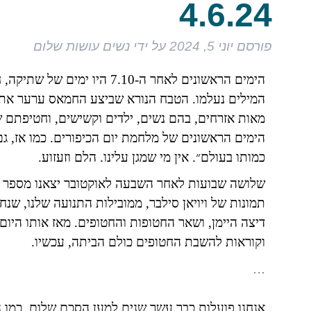
4.6.24
פורסם
יוני 5, 2024
על ידי
נשים עושות שלום
הימים הראשונים לאחר ה-7.10 
המילים נעלמו. הטבח הנורא שביצע החמאס ערער את 
הימים הראשונים של מלחמת יום הכיפורים. כמו אז, ג
כמותו בעולם״. אין מי שמגן עלינו. הלם וזעזוע.
שלושה שבועות לאחר השבעה לאוקטובר יצאנו מספר ח
תמונות של ויויאן סילבר, ממובילות התנועה שלנו, ש
דיצה היימן, ושאר החטופות והחטופים. מאז אותו היו
וקוראות להשבת החטופים כולם הביתה, עכשיו.
…
אנחנו פועלות כבר עשר שנים למען הסכם שלום. כמו 