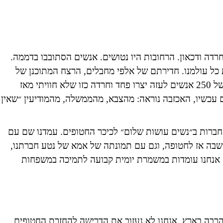
היו ימים של שתיקה, חרדה ודכאון. הרחובות היו נטושים. אנשים הסתובבו בדממה.
כל עולמנו. חדירתם של אלפי מחבלים, הרצח המתוכנן של
מאות אזרחים, בהם נשים, ילדים וקשישים, וחטיפתם של 250 אנשים לעזה יצרו פחד וחרדה כזו שלא חוויתי מאז
ם עכשיו, האכזבה נוראה: מהצבא, מהממשלה, מהמודיעין ״שאין
ברות ב״נשים עושות שלום״ לכיכר החטופים. עמדנו שם עם
נחשבה אז לחטופה, וגם עם תמונתה של אמא של נטע חברתנו,
ם אנחנו עומדות במשמרת יומית קבועה לתמיכה במשפחות
הרבה בארץ, אנחנו לא נעזוב את הדרישה להחזרת החטופים,