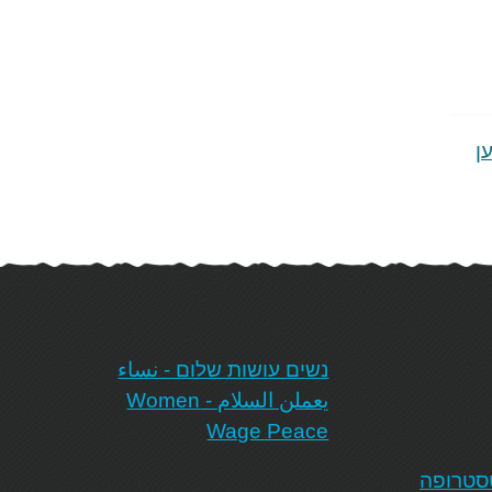
ן
‏נשים עושות שלום - نساء
يعملن السلام - Women
Wage Peace‏
טסטרופה