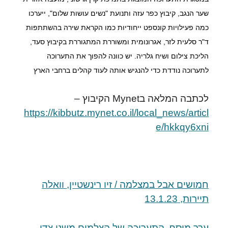
שער הנגב, קיבוץ כפר עזה ותנועת "נשים עושות שלום", ייערכו 
כמה פעילויות קונספט ייחודיות כמו הקראת שירה בהשתתפות 
ד"ר סלעית לזר, אגרונומית ומשוררת המתגוררת בקיבוץ סעד, 
הליכת צילום ושיח גלריה. יש כוונה להפוך את התערוכה 
לתערוכה נודדת כדי להנגיש אותה לעוד קהלים ברחבי הארץ
לכתבה המלאה בMynet הקיבוץ –
https://kibbutz.mynet.co.il/local_news/articl
e/hkkqy6xni
חמושים אבל במצלמה / זיו רינשטיין, וואלה
תיירות, 13.1.23
ערך מוסף, התערוכה של הצלמים משני צדי