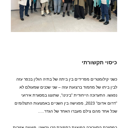
כיסוי תקשורתי
כשני קילומטרים מפרידים בין ביתה של בתיה הולין בכפר עזה 
לבין ביתו של מחמוד ברצועת עזה – שני שכנים שמעולם לא 
נפגשו. התערוכה הייחודית "בינינו", שתוצג במסגרת אירועי 
"דרום אדום" 2023, מפגישה בין השניים באמצעות התצלומים 
שכל אחד מהם צילם מעברו האחד של הגדר…..
במסגרת התערוכה המוצגת בתמיכת קרן גרשוני, מועצה אזורית 