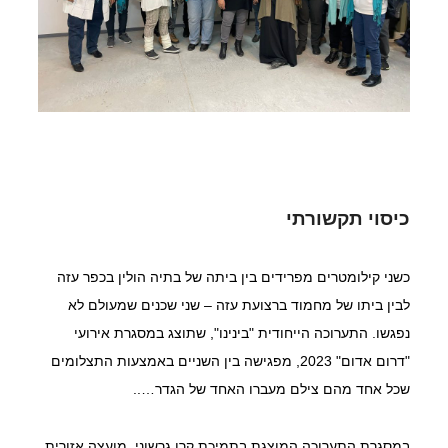
כיסוי תקשורתי
כשני קילומטרים מפרידים בין ביתה של בתיה הולין בכפר עזה 
לבין ביתו של מחמוד ברצועת עזה – שני שכנים שמעולם לא 
נפגשו. התערוכה הייחודית "בינינו", שתוצג במסגרת אירועי 
"דרום אדום" 2023, מפגישה בין השניים באמצעות התצלומים 
שכל אחד מהם צילם מעברו האחד של הגדר…..
במסגרת התערוכה המוצגת בתמיכת קרן גרשוני, מועצה אזורית 