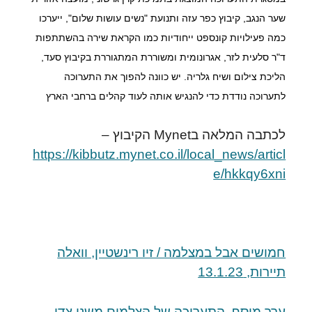
שער הנגב, קיבוץ כפר עזה ותנועת "נשים עושות שלום", ייערכו 
כמה פעילויות קונספט ייחודיות כמו הקראת שירה בהשתתפות 
ד"ר סלעית לזר, אגרונומית ומשוררת המתגוררת בקיבוץ סעד, 
הליכת צילום ושיח גלריה. יש כוונה להפוך את התערוכה 
לתערוכה נודדת כדי להנגיש אותה לעוד קהלים ברחבי הארץ
לכתבה המלאה בMynet הקיבוץ –
https://kibbutz.mynet.co.il/local_news/articl
e/hkkqy6xni
חמושים אבל במצלמה / זיו רינשטיין, וואלה
תיירות, 13.1.23
ערך מוסף, התערוכה של הצלמים משני צדי