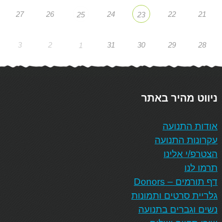
27
26
24
22
21
25
23
3
2
31
30
29
28
1
ניווט מהיר באתר
אודות התנועה
עקרונות התנועה
הצטרפ/י אלינו
תרמו לנו
דף תורמים – Donors
גלריית סרטים ותמונות
נשים וגברים בתנועה