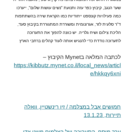
שער הנגב, קיבוץ כפר עזה ותנועת "נשים עושות שלום", ייערכו 
כמה פעילויות קונספט ייחודיות כמו הקראת שירה בהשתתפות 
ד"ר סלעית לזר, אגרונומית ומשוררת המתגוררת בקיבוץ סעד, 
הליכת צילום ושיח גלריה. יש כוונה להפוך את התערוכה 
לתערוכה נודדת כדי להנגיש אותה לעוד קהלים ברחבי הארץ
לכתבה המלאה בMynet הקיבוץ –
https://kibbutz.mynet.co.il/local_news/articl
e/hkkqy6xni
חמושים אבל במצלמה / זיו רינשטיין, וואלה
תיירות, 13.1.23
ערך מוסף, התערוכה של הצלמים משני צדי