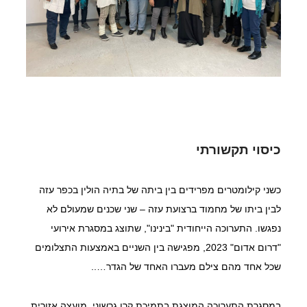
כיסוי תקשורתי
כשני קילומטרים מפרידים בין ביתה של בתיה הולין בכפר עזה 
לבין ביתו של מחמוד ברצועת עזה – שני שכנים שמעולם לא 
נפגשו. התערוכה הייחודית "בינינו", שתוצג במסגרת אירועי 
"דרום אדום" 2023, מפגישה בין השניים באמצעות התצלומים 
שכל אחד מהם צילם מעברו האחד של הגדר…..
במסגרת התערוכה המוצגת בתמיכת קרן גרשוני, מועצה אזורית 