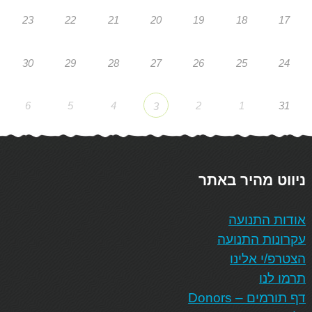
23
22
21
20
19
18
17
30
29
28
27
26
25
24
6
5
4
2
1
31
3
ניווט מהיר באתר
אודות התנועה
עקרונות התנועה
הצטרפ/י אלינו
תרמו לנו
דף תורמים – Donors