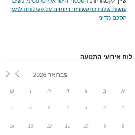
שייך לקטגוריות:
הסכסוך הישראלי-פלסטיני
,
נשים
עושות שלום בתקשורת: דיווחים על פעילותנו למען
הסכם מדיני
לוח אירועי התנועה
א
ב
ג
ד
ה
ו
ש
7
6
5
4
3
2
1
14
13
12
11
10
9
8