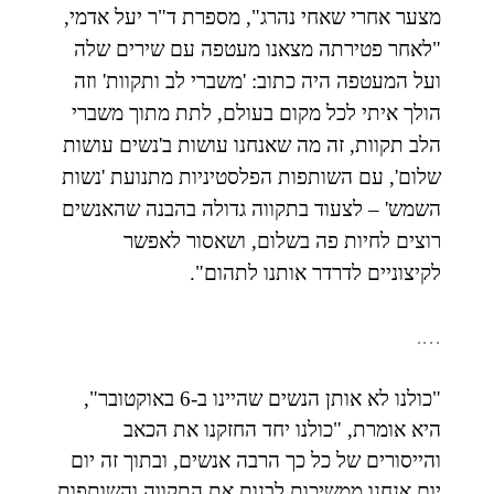
מצער אחרי שאחי נהרג", מספרת ד"ר יעל אדמי,
"לאחר פטירתה מצאנו מעטפה עם שירים שלה
ועל המעטפה היה כתוב: 'משברי לב ותקוות' וזה
הולך איתי לכל מקום בעולם, לתת מתוך משברי
הלב תקוות, זה מה שאנחנו עושות ב'נשים עושות
שלום', עם השותפות הפלסטיניות מתנועת 'נשות
השמש' – לצעוד בתקווה גדולה בהבנה שהאנשים
רוצים לחיות פה בשלום, ושאסור לאפשר
לקיצוניים לדרדר אותנו לתהום".
….
"כולנו לא אותן הנשים שהיינו ב-6 באוקטובר",
היא אומרת, "כולנו יחד החזקנו את הכאב
והייסורים של כל כך הרבה אנשים, ובתוך זה יום
יום אנחנו ממשיכות לבנות את התקווה והשותפות