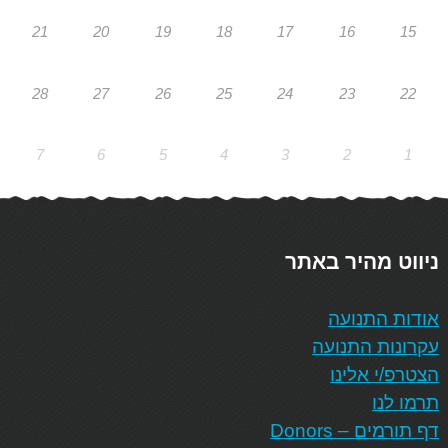
21
20
19
18
17
16
15
28
27
26
25
24
23
22
7
6
5
4
3
2
1
ניווט מהיר באתר
אודות התנועה
עקרונות התנועה
הצטרפ/י אלינו
תרמו לנו
דף תורמים – Donors