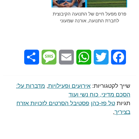
מש
פרס מפעל חיים של התנועה הקיבוצית
שנת 2024 של
לחברת התנועה, אורנה שמעוני
י
Share
Message
Email
WhatsApp
Twitter
Facebook
שייך לקטגוריות:
אירועים ופעילויות
,
מדברות על:
הסכם מדיני, כוח נשי ועוד
תגיות
טל פז-כהן
פסטיבל הסרטים לזכויות אזרח
בציריך
,