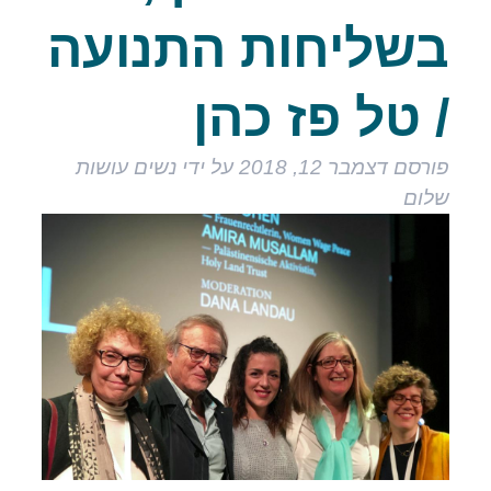
בשליחות התנועה
/ טל פז כהן
פורסם
דצמבר 12, 2018
על ידי
נשים עושות
שלום