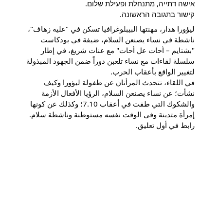
אישה דתייה, מתנחלת ופעילת שלום.
קישור בתגובה הראשונה.
ليؤورا هدار، مهنتها البيبلوغرافيا تسكن في "عليه زهاف"،
ناشطة في نساء يصنعن السلام، ضيفة في بودكاست
"بشتايم – أحات عل أحات" مع عنات شريغ، في إطار
سلسلة لقاءات مع نساء تلعبن دوراً ضمن الجهود المبذولة
لتغيير الواقع بأعقاب الحرب.
في اللقاء، تتحدث المرأتان عن طفولة ليؤورا وكيف
نشأت؛ عن نساء يصنعن السلام، الرؤيا الأفعال الأزمة
والشكوك التي طفت في أعقاب 7.10؛ وكذلك عن كونها
إمرأة متدينة وفي الوقت نفسه مستوطنة وناشطة سلام.
رابط في أول تعليق.