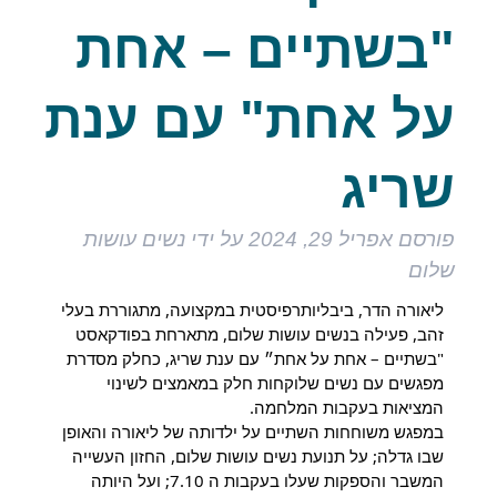
"בשתיים – אחת
על אחת" עם ענת
שריג
פורסם
אפריל 29, 2024
על ידי
נשים עושות
שלום
ליאורה הדר, ביבליותרפיסטית במקצועה, מתגוררת בעלי
זהב, פעילה בנשים עושות שלום, מתארחת בפודקאסט
"בשתיים – אחת על אחת״ עם ענת שריג, כחלק מסדרת
מפגשים עם נשים שלוקחות חלק במאמצים לשינוי
המציאות בעקבות המלחמה.
במפגש משוחחות השתיים על ילדותה של ליאורה והאופן
שבו גדלה; על תנועת נשים עושות שלום, החזון העשייה
המשבר והספקות שעלו בעקבות ה 7.10; ועל היותה