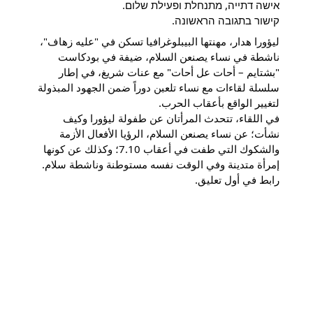
אישה דתייה, מתנחלת ופעילת שלום.
קישור בתגובה הראשונה.
ليؤورا هدار، مهنتها البيبلوغرافيا تسكن في "عليه زهاف"،
ناشطة في نساء يصنعن السلام، ضيفة في بودكاست
"بشتايم – أحات عل أحات" مع عنات شريغ، في إطار
سلسلة لقاءات مع نساء تلعبن دوراً ضمن الجهود المبذولة
لتغيير الواقع بأعقاب الحرب.
في اللقاء، تتحدث المرأتان عن طفولة ليؤورا وكيف
نشأت؛ عن نساء يصنعن السلام، الرؤيا الأفعال الأزمة
والشكوك التي طفت في أعقاب 7.10؛ وكذلك عن كونها
إمرأة متدينة وفي الوقت نفسه مستوطنة وناشطة سلام.
رابط في أول تعليق.