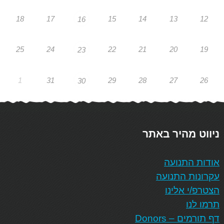
18
17
15
14
13
12
16
25
24
22
21
20
19
23
1
31
29
28
27
26
30
ניווט מהיר באתר
אודות התנועה
עקרונות התנועה
הצטרפ/י אלינו
תרמו לנו
דף תורמים – Donors