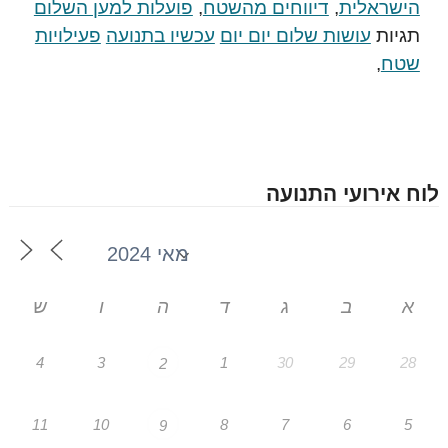
הישראלית
,
דיווחים מהשטח
,
פועלות למען השלום
תגיות
עושות שלום יום יום
עכשיו בתנועה
פעילויות
שטח
,
לוח אירועי התנועה
א
ב
ג
ד
ה
ו
ש
4
3
1
30
29
28
2
11
10
8
7
6
5
9